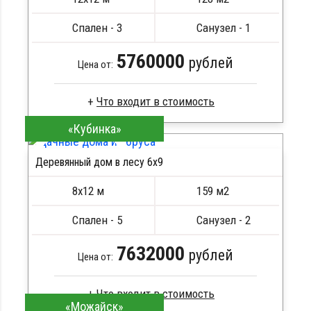
Металлические сваи 108 диаметр
Спален - 3
Санузел - 1
5760000
рублей
Цена от:
«Кубинка»
Профилированный брус
Стропила, балки 50х200 мм
Деревянный дом в лесу 6x9
Кровля металлочерепица
ПОДРОБНЕЕ
Метизы, саморезы, гвозди
8х12 м
159 м2
Сборка на березовые нагеля, джут
Металлические сваи 108 диаметр
Спален - 5
Санузел - 2
7632000
рублей
Цена от:
«Можайск»