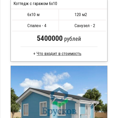
Коттедж с гаражом 6х10
ПОДРОБНЕЕ
6х10 м
120 м2
Спален - 4
Санузел - 2
5400000
рублей
Брус камерной сушки
Стропила, балки 50х200 мм
Кровля металлочерепица
Метизы, саморезы, гвозди
Сборка на березовые нагеля, джут
Металлические сваи 108 диаметр