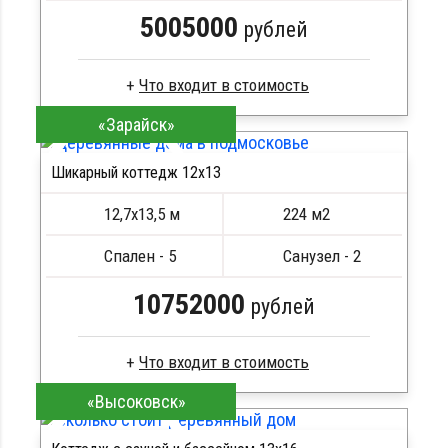
5005000
рублей
«Зарайск»
Сухой брус
Стропила, балки 50х200 мм
Шикарный коттедж 12х13
Кровля металлочерепица
ПОДРОБНЕЕ
Метизы, саморезы, гвозди
12,7х13,5 м
224 м2
Сборка на березовые нагеля, джут
Металлические сваи 108 диаметр
Спален - 5
Санузел - 2
10752000
рублей
«Высоковск»
Профилированный брус
Стропила, балки 50х200 мм