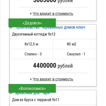
рублей
«Дедовск»
Сухой брус
Стропила, балки 50х200 мм
Двухэтажный коттедж 9х12
Кровля металлочерепица
ПОДРОБНЕЕ
Метизы, саморезы, гвозди
8х12,5 м
80 м2
Сборка на березовые нагеля, джут
Металлические сваи 108 диаметр
Спален - 3
Санузел - 1
4400000
рублей
«Волоколамск»
Брус камерной сушки
Стропила, балки 50х200 мм
Дом из бруса с террасой 9х11
Кровля металлочерепица
ПОДРОБНЕЕ