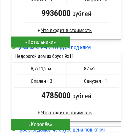
Металлические сваи 108 диаметр
9936000
рублей
«Котельники»
Сухой брус
Стропила, балки 50х200 мм
Недорогой дом из бруса 9х11
Кровля металлочерепица
ПОДРОБНЕЕ
Метизы, саморезы, гвозди
8,7х11,2 м
87 м2
Сборка на березовые нагеля, джут
Металлические сваи 108 диаметр
Спален - 3
Санузел - 1
4785000
рублей
«Королёв»
Брус камерной сушки
Стропила, балки 50х200 мм