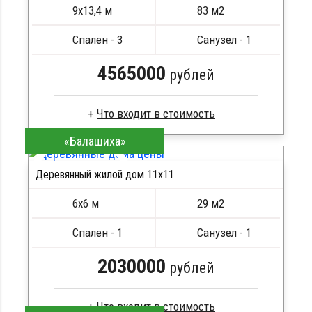
Метизы, саморезы, гвозди
9х13,4 м
83 м2
Сборка на березовые нагеля, джут
Металлические сваи 108 диаметр
Спален - 3
Санузел - 1
4565000
рублей
«Балашиха»
Клееный брус
Стропила, балки 50х200 мм
Деревянный жилой дом 11х11
Кровля металлочерепица
ПОДРОБНЕЕ
Метизы, саморезы, гвозди
6х6 м
29 м2
Сборка на березовые нагеля, джут
Металлические сваи 108 диаметр
Спален - 1
Санузел - 1
2030000
рублей