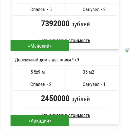
Спален - 5
Санузел - 2
7392000
рублей
«Майский»
Брус естественной влажности
Стропила, балки 50х200 мм
Деревянный дом в два этажа 9x9
Кровля металлочерепица
5,5х9 м
35 м2
Метизы, саморезы, гвозди
ПОДРОБНЕЕ
Сборка на березовые нагеля, джут
Спален - 2
Санузел - 1
Металлические сваи 108 диаметр
2450000
рублей
«Аркадий»
Профилированный брус