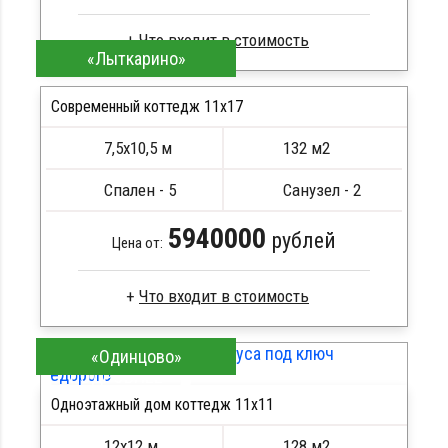
«Лыткарино»
Брус естественной влажности
Стропила, балки 50х200 мм
Современный коттедж 11х17
Кровля металлочерепица
7,5х10,5 м
132 м2
Метизы, саморезы, гвозди
ПОДРОБНЕЕ
Сборка на березовые нагеля, джут
Спален - 5
Санузел - 2
Металлические сваи 108 диаметр
5940000
рублей
Цена от:
Брус естественной влажности
«Одинцово»
Стропила, балки 50х200 мм
ПОДРОБНЕЕ
Кровля металлочерепица
Одноэтажный дом коттедж 11х11
Метизы, саморезы, гвозди
Сборка на березовые нагеля, джут
12х12 м
128 м2