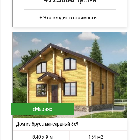
рублей
Брус камерной сушки
Стропила, балки 50х200 мм
Кровля металлочерепица
Метизы, саморезы, гвозди
Сборка на березовые нагеля, джут
Металлические сваи 108 диаметр
«Мария»
Дом из бруса мансардный 8x9
8,40 х 9 м
154 м2