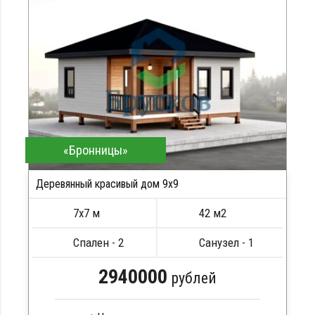
Кровля металлочерепица
Метизы, саморезы, гвозди
Сборка на березовые нагеля, джут
Металлические сваи 108 диаметр
«Бронницы»
Деревянный красивый дом 9х9
ПОДРОБНЕЕ
7х7 м
42 м2
Спален - 2
Санузел - 1
2940000
рублей