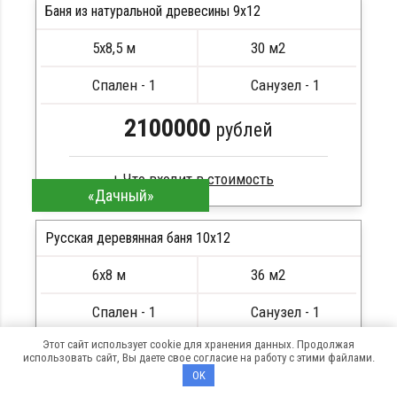
Стропила, балки 50х200 мм
Баня из натуральной древесины 9х12
Кровля металлочерепица
5х8,5 м
30 м2
Метизы, саморезы, гвозди
ПОДРОБНЕЕ
Сборка на березовые нагеля, джут
Спален - 1
Санузел - 1
Металлические сваи 108 диаметр
2100000
рублей
«Дачный»
Клееный брус
Стропила, балки 50х200 мм
Русская деревянная баня 10х12
Кровля металлочерепица
6х8 м
36 м2
Метизы, саморезы, гвозди
ПОДРОБНЕЕ
Сборка на березовые нагеля, джут
Спален - 1
Санузел - 1
Металлические сваи 108 диаметр
Этот сайт использует cookie для хранения данных. Продолжая
2520000
рублей
использовать сайт, Вы даете свое согласие на работу с этими файлами.
OK