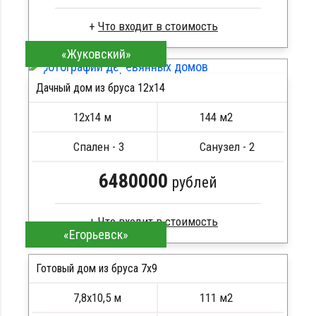
«Жуковский»
Брус естественной влажности
Стропила, балки 50х200 мм
Дачный дом из бруса 12х14
Кровля металлочерепица
ПОДРОБНЕЕ
Метизы, саморезы, гвозди
12х14 м
144 м2
Сборка на березовые нагеля, джут
Металлические сваи 108 диаметр
Спален - 3
Санузел - 2
6480000
рублей
«Егорьевск»
Брус естественной влажности
Стропила, балки 50х200 мм
Готовый дом из бруса 7x9
Кровля металлочерепица
7,8х10,5 м
111 м2
Метизы, саморезы, гвозди
ПОДРОБНЕЕ