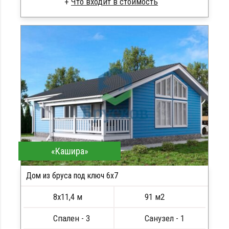
Профилированный брус
Стропила, балки 50х200 мм
Кровля металлочерепица
Метизы, саморезы, гвозди
Сборка на березовые нагеля, джут
Металлические сваи 108 диаметр
«Кашира»
Дом из бруса под ключ 6x7
8х11,4 м
91 м2
Спален - 3
Санузел - 1