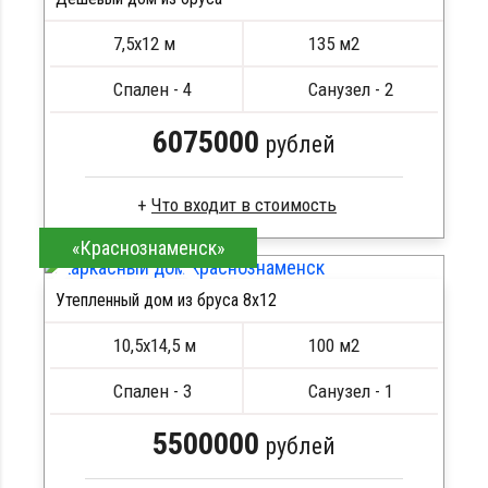
Кровля металлочерепица
ПОДРОБНЕЕ
Метизы, саморезы, гвозди
7,5х12 м
135 м2
Сборка на березовые нагеля, джут
Металлические сваи 108 диаметр
Спален - 4
Санузел - 2
6075000
рублей
«Краснознаменск»
Брус камерной сушки
Стропила, балки 50х200 мм
Утепленный дом из бруса 8х12
Кровля металлочерепица
ПОДРОБНЕЕ
Метизы, саморезы, гвозди
10,5х14,5 м
100 м2
Сборка на березовые нагеля, джут
Металлические сваи 108 диаметр
Спален - 3
Санузел - 1
5500000
рублей