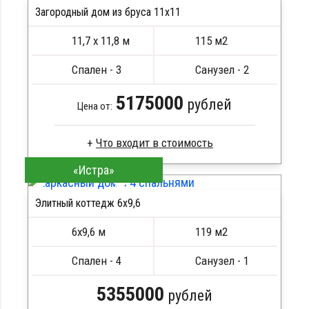
Загородный дом из бруса 11х11
11,7 х 11,8 м
115 м2
Спален - 3
Санузел - 2
5175000
рублей
Цена от:
«Истра»
Сухой брус
Стропила, балки 50х200 мм
Элитный коттедж 6х9,6
Кровля металлочерепица
ПОДРОБНЕЕ
Метизы, саморезы, гвозди
6х9,6 м
119 м2
Сборка на березовые нагеля, джут
Металлические сваи 108 диаметр
Спален - 4
Санузел - 1
5355000
рублей