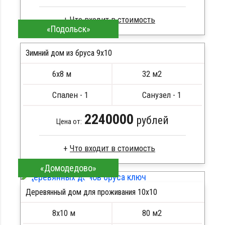
«Подольск»
Профилированный брус
Стропила, балки 50х200 мм
Зимний дом из бруса 9х10
Кровля металлочерепица
6х8 м
32 м2
Метизы, саморезы, гвозди
ПОДРОБНЕЕ
Сборка на березовые нагеля, джут
Спален - 1
Санузел - 1
Металлические сваи 108 диаметр
2240000
рублей
Цена от:
«Домодедово»
Профилированный брус
Стропила, балки 50х200 мм
Деревянный дом для проживания 10x10
Кровля металлочерепица
ПОДРОБНЕЕ
Метизы, саморезы, гвозди
ПОДРОБНЕЕ
8х10 м
80 м2
Сборка на березовые нагеля, джут