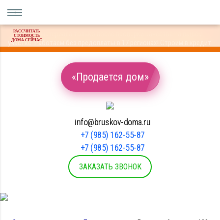
РАССЧИТАТЬ
Оплата материала только после проверки качества на вашем
СТОИМОСТЬ
ДОМА СЕЙЧАС
участке. Работаем без предоплаты в 17 регионах! Строим в кредит.
«Продается дом»
info@bruskov-doma.ru
+7 (985) 162-55-87
+7 (985) 162-55-87
ЗАКАЗАТЬ ЗВОНОК