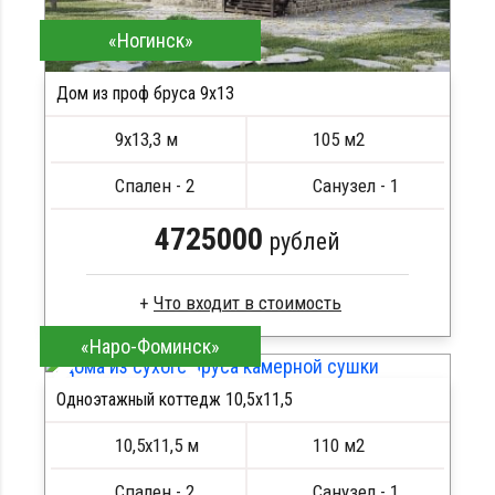
«Ногинск»
Дом из проф бруса 9х13
9х13,3 м
105 м2
Спален - 2
Санузел - 1
4725000
рублей
«Наро-Фоминск»
Брус естественной влажности
Стропила, балки 50х200 мм
Одноэтажный коттедж 10,5х11,5
Кровля металлочерепица
ПОДРОБНЕЕ
Метизы, саморезы, гвозди
10,5х11,5 м
110 м2
Сборка на березовые нагеля, джут
Металлические сваи 108 диаметр
Спален - 2
Санузел - 1