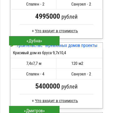
Сборка на березовые нагеля, джут
Спален - 2
Санузел - 2
Металлические сваи 108 диаметр
4995000
рублей
«Дубна»
Клееный брус
Стропила, балки 50х200 мм
Красивый дом из бруса 9,7х10,4
Кровля металлочерепица
ПОДРОБНЕЕ
Метизы, саморезы, гвозди
7,4х7,7 м
120 м2
Сборка на березовые нагеля, джут
Металлические сваи 108 диаметр
Спален - 4
Санузел - 2
5400000
рублей
«Дмитров»
Сухой брус