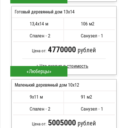
Профилированный брус
Стропила, балки 50х200 мм
Готовый деревянный дом 13х14
Кровля металлочерепица
13,4х14 м
106 м2
Метизы, саморезы, гвозди
ПОДРОБНЕЕ
Сборка на березовые нагеля, джут
Спален - 2
Санузел - 1
Металлические сваи 108 диаметр
4770000
рублей
Цена от:
«Люберцы»
Брус камерной сушки
Стропила, балки 50х200 мм
Маленький деревянный дом 10х12
Кровля металлочерепица
9х11 м
91 м2
Метизы, саморезы, гвозди
ПОДРОБНЕЕ
Сборка на березовые нагеля, джут
Спален - 2
Санузел - 1
Металлические сваи 108 диаметр
5005000
рублей
Цена от: