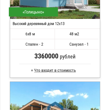
«Голицыно»
Высокий деревянный дом 12х13
ПОДРОБНЕЕ
6х8 м
48 м2
Спален - 2
Санузел - 1
3360000
рублей
Профилированный брус
Стропила, балки 50х200 мм
Кровля металлочерепица
Метизы, саморезы, гвозди
Сборка на березовые нагеля, джут