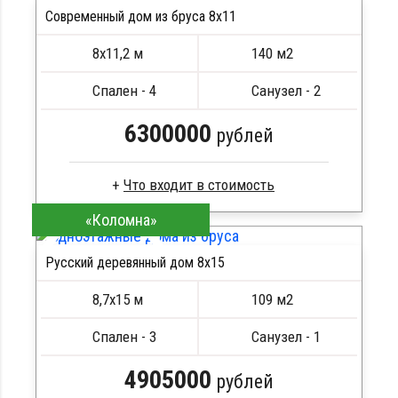
Современный дом из бруса 8x11
Кровля металлочерепица
ПОДРОБНЕЕ
Метизы, саморезы, гвозди
8х11,2 м
140 м2
Сборка на березовые нагеля, джут
Металлические сваи 108 диаметр
Спален - 4
Санузел - 2
6300000
рублей
«Коломна»
Профилированный брус
Стропила, балки 50х200 мм
Русский деревянный дом 8х15
Кровля металлочерепица
ПОДРОБНЕЕ
Метизы, саморезы, гвозди
8,7х15 м
109 м2
Сборка на березовые нагеля, джут
Металлические сваи 108 диаметр
Спален - 3
Санузел - 1
4905000
рублей