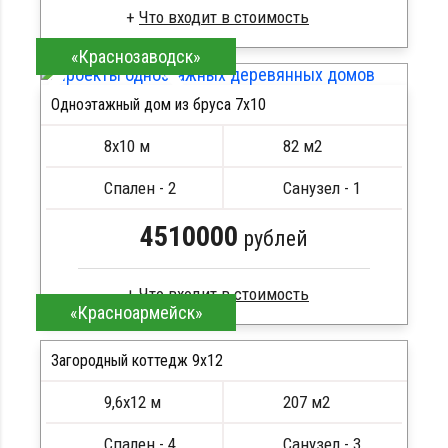
«Краснозаводск»
Брус естественной влажности
Стропила, балки 50х200 мм
Одноэтажный дом из бруса 7х10
Кровля металлочерепица
ПОДРОБНЕЕ
Метизы, саморезы, гвозди
8х10 м
82 м2
Сборка на березовые нагеля, джут
Металлические сваи 108 диаметр
Спален - 2
Санузел - 1
4510000
рублей
«Красноармейск»
Клееный брус
Стропила, балки 50х200 мм
Загородный коттедж 9х12
Кровля металлочерепица
9,6х12 м
207 м2
Метизы, саморезы, гвозди
ПОДРОБНЕЕ
Сборка на березовые нагеля, джут
Спален - 4
Санузел - 3