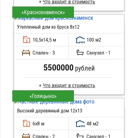
Что входит в стоимость
«Краснознаменск»
Профилированный брус
Стропила, балки 50х200 мм
Утепленный дом из бруса 8х12
Кровля металлочерепица
Метизы, саморезы, гвозди
10,5х14,5 м
100 м2
Сборка на березовые нагеля, джут
Металлические сваи 108 диаметр
Спален - 3
Санузел - 1
5500000
рублей
Что входит в стоимость
«Голицыно»
Брус естественной влажности
Стропила, балки 50х200 мм
Высокий деревянный дом 12х13
Кровля металлочерепица
Метизы, саморезы, гвозди
6х8 м
48 м2
Сборка на березовые нагеля, джут
Металлические сваи 108 диаметр
Спален - 2
Санузел - 1