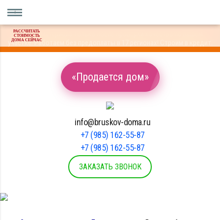
РАССЧИТАТЬ
Оплата материала только после проверки качества на вашем
СТОИМОСТЬ
ДОМА СЕЙЧАС
участке. Работаем без предоплаты в 17 регионах! Строим в кредит.
«Продается дом»
info@bruskov-doma.ru
+7 (985) 162-55-87
+7 (985) 162-55-87
ЗАКАЗАТЬ ЗВОНОК