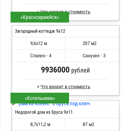
«Красноармейск»
Клееный брус
Стропила, балки 50х200 мм
Загородный коттедж 9х12
Кровля металлочерепица
9,6х12 м
207 м2
Метизы, саморезы, гвозди
ПОДРОБНЕЕ
Сборка на березовые нагеля, джут
Спален - 4
Санузел - 3
Металлические сваи 108 диаметр
9936000
рублей
«Котельники»
Сухой брус
Стропила, балки 50х200 мм
Недорогой дом из бруса 9х11
Кровля металлочерепица
ПОДРОБНЕЕ
Метизы, саморезы, гвозди
8,7х11,2 м
87 м2
Сборка на березовые нагеля, джут