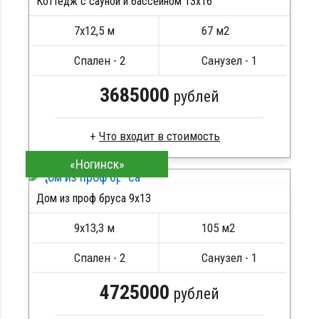
Коттедж с сауной и бассейном 13х16
Кровля металлочерепица
ПОДРОБНЕЕ
Метизы, саморезы, гвозди
7х12,5 м
67 м2
Сборка на березовые нагеля, джут
Металлические сваи 108 диаметр
Спален - 2
Санузел - 1
3685000
рублей
«Ногинск»
Брус естественной влажности
Стропила, балки 50х200 мм
Дом из проф бруса 9х13
Кровля металлочерепица
ПОДРОБНЕЕ
Метизы, саморезы, гвозди
9х13,3 м
105 м2
Сборка на березовые нагеля, джут
Металлические сваи 108 диаметр
Спален - 2
Санузел - 1
4725000
рублей