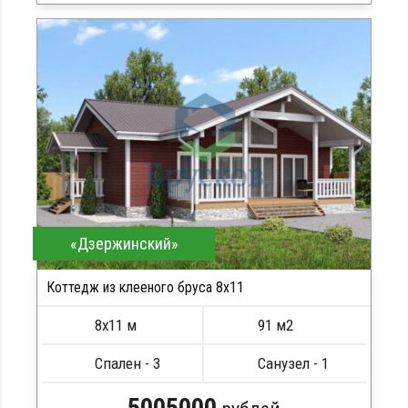
Клееный брус
Стропила, балки 50х200 мм
Кровля металлочерепица
Метизы, саморезы, гвозди
Сборка на березовые нагеля, джут
Металлические сваи 108 диаметр
«Дзержинский»
Коттедж из клееного бруса 8х11
8х11 м
91 м2
Спален - 3
Санузел - 1
5005000