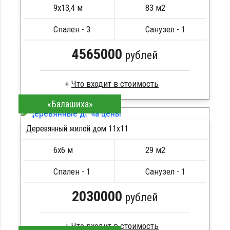
Метизы, саморезы, гвозди
9х13,4 м
83 м2
Сборка на березовые нагеля, джут
Металлические сваи 108 диаметр
Спален - 3
Санузел - 1
4565000
рублей
«Балашиха»
Клееный брус
Стропила, балки 50х200 мм
Деревянный жилой дом 11х11
Кровля металлочерепица
ПОДРОБНЕЕ
Метизы, саморезы, гвозди
6х6 м
29 м2
Сборка на березовые нагеля, джут
Металлические сваи 108 диаметр
Спален - 1
Санузел - 1
2030000
рублей