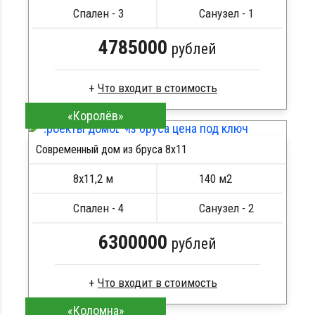
Металлические сваи 108 диаметр
Спален - 3
Санузел - 1
4785000
рублей
«Королёв»
Брус камерной сушки
Стропила, балки 50х200 мм
Современный дом из бруса 8x11
Кровля металлочерепица
ПОДРОБНЕЕ
Метизы, саморезы, гвозди
8х11,2 м
140 м2
Сборка на березовые нагеля, джут
Металлические сваи 108 диаметр
Спален - 4
Санузел - 2
6300000
рублей
«Коломна»
Профилированный брус