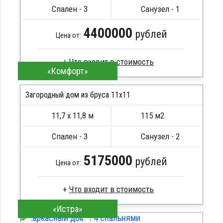
Металлические сваи 108 диаметр
Спален - 3
Санузел - 1
4400000
рублей
Цена от:
«Комфорт»
Профилированный брус
Стропила, балки 50х200 мм
Загородный дом из бруса 11х11
Кровля металлочерепица
11,7 х 11,8 м
115 м2
Метизы, саморезы, гвозди
ПОДРОБНЕЕ
Сборка на березовые нагеля, джут
Спален - 3
Санузел - 2
Металлические сваи 108 диаметр
5175000
рублей
Цена от:
«Истра»
Сухой брус
Стропила, балки 50х200 мм