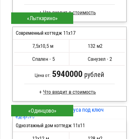
«Лыткарино»
Брус естественной влажности
Стропила, балки 50х200 мм
Современный коттедж 11х17
Кровля металлочерепица
7,5х10,5 м
132 м2
Метизы, саморезы, гвозди
ПОДРОБНЕЕ
Сборка на березовые нагеля, джут
Спален - 5
Санузел - 2
Металлические сваи 108 диаметр
5940000
рублей
Цена от:
Брус естественной влажности
«Одинцово»
Стропила, балки 50х200 мм
ПОДРОБНЕЕ
Кровля металлочерепица
Одноэтажный дом коттедж 11х11
Метизы, саморезы, гвозди
Сборка на березовые нагеля, джут
12х12 м
128 м2