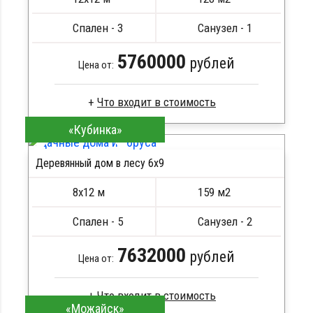
Металлические сваи 108 диаметр
Спален - 3
Санузел - 1
5760000
рублей
Цена от:
«Кубинка»
Профилированный брус
Стропила, балки 50х200 мм
Деревянный дом в лесу 6x9
Кровля металлочерепица
ПОДРОБНЕЕ
Метизы, саморезы, гвозди
8х12 м
159 м2
Сборка на березовые нагеля, джут
Металлические сваи 108 диаметр
Спален - 5
Санузел - 2
7632000
рублей
Цена от:
«Можайск»