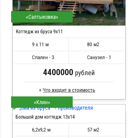
«Салтыковка»
Коттедж из бруса 9х11
9 х 11 м
80 м2
Спален - 3
Санузел - 1
4400000
рублей
«Клин»
Брус естественной влажности
Стропила, балки 50х200 мм
Большой дом коттедж 13х14
Кровля металлочерепица
ПОДРОБНЕЕ
Метизы, саморезы, гвозди
ПОДРОБНЕЕ
6,2х9,2 м
57 м2
Сборка на березовые нагеля, джут