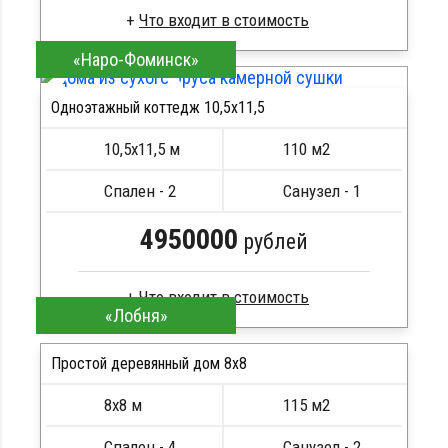
«Наро-Фоминск»
Брус естественной влажности
Стропила, балки 50х200 мм
Одноэтажный коттедж 10,5х11,5
Кровля металлочерепица
ПОДРОБНЕЕ
Метизы, саморезы, гвозди
10,5х11,5 м
110 м2
Сборка на березовые нагеля, джут
Металлические сваи 108 диаметр
Спален - 2
Санузел - 1
4950000
рублей
«Лобня»
Клееный брус
Стропила, балки 50х200 мм
Простой деревянный дом 8x8
Кровля металлочерепица
8х8 м
115 м2
Метизы, саморезы, гвозди
ПОДРОБНЕЕ
Сборка на березовые нагеля, джут
Спален - 4
Санузел - 2