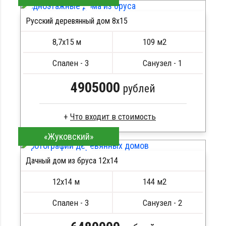
Стропила, балки 50х200 мм
Русский деревянный дом 8х15
Кровля металлочерепица
ПОДРОБНЕЕ
Метизы, саморезы, гвозди
8,7х15 м
109 м2
Сборка на березовые нагеля, джут
Металлические сваи 108 диаметр
Спален - 3
Санузел - 1
4905000
рублей
«Жуковский»
Брус естественной влажности
Стропила, балки 50х200 мм
Дачный дом из бруса 12х14
Кровля металлочерепица
ПОДРОБНЕЕ
Метизы, саморезы, гвозди
12х14 м
144 м2
Сборка на березовые нагеля, джут
Металлические сваи 108 диаметр
Спален - 3
Санузел - 2