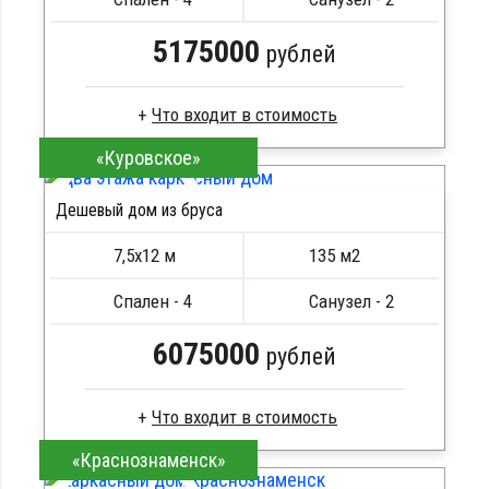
Металлические сваи 108 диаметр
5175000
рублей
«Куровское»
Сухой брус
Стропила, балки 50х200 мм
Дешевый дом из бруса
Кровля металлочерепица
ПОДРОБНЕЕ
Метизы, саморезы, гвозди
7,5х12 м
135 м2
Сборка на березовые нагеля, джут
Металлические сваи 108 диаметр
Спален - 4
Санузел - 2
6075000
рублей
«Краснознаменск»
Брус камерной сушки
Стропила, балки 50х200 мм