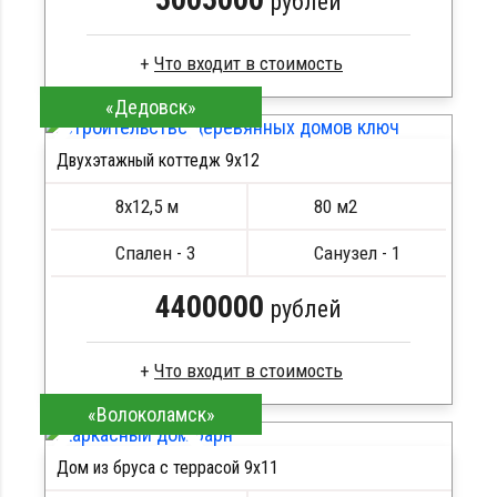
рублей
«Дедовск»
Сухой брус
Стропила, балки 50х200 мм
Двухэтажный коттедж 9х12
Кровля металлочерепица
ПОДРОБНЕЕ
Метизы, саморезы, гвозди
8х12,5 м
80 м2
Сборка на березовые нагеля, джут
Металлические сваи 108 диаметр
Спален - 3
Санузел - 1
4400000
рублей
«Волоколамск»
Брус камерной сушки
Стропила, балки 50х200 мм
Дом из бруса с террасой 9х11
Кровля металлочерепица
ПОДРОБНЕЕ