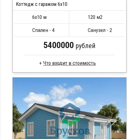
Коттедж с гаражом 6х10
ПОДРОБНЕЕ
6х10 м
120 м2
Спален - 4
Санузел - 2
5400000
рублей
Брус камерной сушки
Стропила, балки 50х200 мм
Кровля металлочерепица
Метизы, саморезы, гвозди
Сборка на березовые нагеля, джут
Металлические сваи 108 диаметр