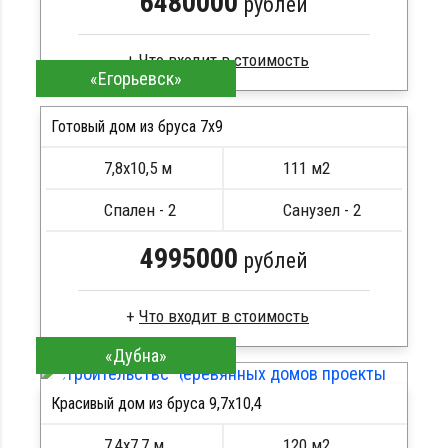
6480000
рублей
«Егорьевск»
Брус естественной влажности
Стропила, балки 50х200 мм
Готовый дом из бруса 7x9
Кровля металлочерепица
7,8х10,5 м
111 м2
Метизы, саморезы, гвозди
ПОДРОБНЕЕ
Сборка на березовые нагеля, джут
Спален - 2
Санузел - 2
Металлические сваи 108 диаметр
4995000
рублей
«Дубна»
Клееный брус
Стропила, балки 50х200 мм
Красивый дом из бруса 9,7х10,4
Кровля металлочерепица
ПОДРОБНЕЕ
Метизы, саморезы, гвозди
7,4х7,7 м
120 м2