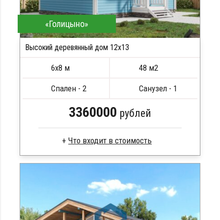
«Голицыно»
Высокий деревянный дом 12х13
ПОДРОБНЕЕ
6х8 м
48 м2
Спален - 2
Санузел - 1
3360000
рублей
Профилированный брус
Стропила, балки 50х200 мм
Кровля металлочерепица
Метизы, саморезы, гвозди
Сборка на березовые нагеля, джут