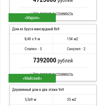
рублей
«Мария»
Брус камерной сушки
Стропила, балки 50х200 мм
Дом из бруса мансардный 8x9
Кровля металлочерепица
8,40 х 9 м
154 м2
Метизы, саморезы, гвозди
ПОДРОБНЕЕ
Сборка на березовые нагеля, джут
Спален - 5
Санузел - 2
Металлические сваи 108 диаметр
7392000
рублей
«Майский»
Брус естественной влажности
Стропила, балки 50х200 мм
Деревянный дом в два этажа 9x9
Кровля металлочерепица
5,5х9 м
35 м2
Метизы, саморезы, гвозди
ПОДРОБНЕЕ