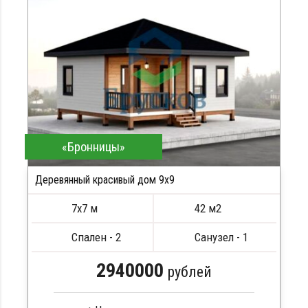
Кровля металлочерепица
Метизы, саморезы, гвозди
Сборка на березовые нагеля, джут
Металлические сваи 108 диаметр
«Бронницы»
Деревянный красивый дом 9х9
7х7 м
42 м2
Спален - 2
Санузел - 1
2940000
рублей