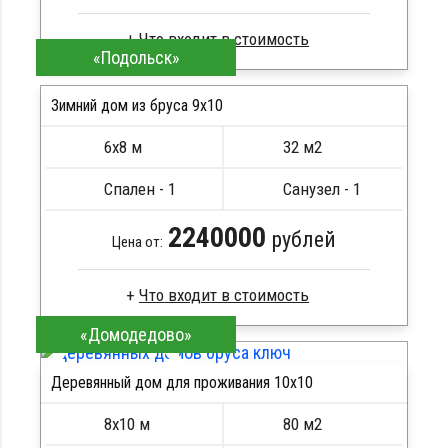
«Подольск»
Профилированный брус
Стропила, балки 50х200 мм
Зимний дом из бруса 9х10
Кровля металлочерепица
6х8 м
32 м2
Метизы, саморезы, гвозди
ПОДРОБНЕЕ
Сборка на березовые нагеля, джут
Спален - 1
Санузел - 1
Металлические сваи 108 диаметр
2240000
рублей
Цена от:
«Домодедово»
Профилированный брус
Стропила, балки 50х200 мм
Деревянный дом для проживания 10x10
Кровля металлочерепица
ПОДРОБНЕЕ
Метизы, саморезы, гвозди
8х10 м
80 м2
Сборка на березовые нагеля, джут