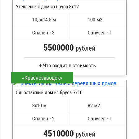
Утепленный дом из бруса 8х12
Кровля металлочерепица
ПОДРОБНЕЕ
Метизы, саморезы, гвозди
10,5х14,5 м
100 м2
Сборка на березовые нагеля, джут
Металлические сваи 108 диаметр
Спален - 3
Санузел - 1
5500000
рублей
«Краснозаводск»
Брус естественной влажности
Стропила, балки 50х200 мм
Одноэтажный дом из бруса 7х10
Кровля металлочерепица
ПОДРОБНЕЕ
Метизы, саморезы, гвозди
8х10 м
82 м2
Сборка на березовые нагеля, джут
Металлические сваи 108 диаметр
Спален - 2
Санузел - 1
4510000
рублей