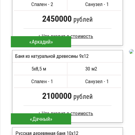
Сборка на березовые нагеля, джут
Спален - 2
Санузел - 1
Металлические сваи 108 диаметр
2450000
рублей
«Аркадий»
Профилированный брус
Стропила, балки 50х200 мм
Баня из натуральной древесины 9х12
Кровля металлочерепица
5х8,5 м
30 м2
Метизы, саморезы, гвозди
ПОДРОБНЕЕ
Сборка на березовые нагеля, джут
Спален - 1
Санузел - 1
Металлические сваи 108 диаметр
2100000
рублей
«Дачный»
Клееный брус
Стропила, балки 50х200 мм
Русская деревянная баня 10х12