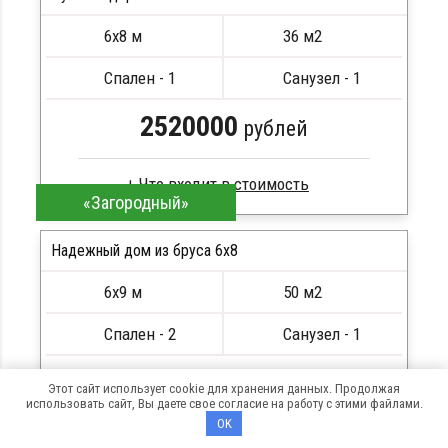
Кровля металлочерепица
6х8 м
36 м2
Метизы, саморезы, гвозди
ПОДРОБНЕЕ
Сборка на березовые нагеля, джут
Спален - 1
Санузел - 1
Металлические сваи 108 диаметр
2520000
рублей
«Загородный»
Клееный брус
Стропила, балки 50х200 мм
Надежный дом из бруса 6x8
Кровля металлочерепица
6х9 м
50 м2
Метизы, саморезы, гвозди
ПОДРОБНЕЕ
Сборка на березовые нагеля, джут
Спален - 2
Санузел - 1
Металлические сваи 108 диаметр
3500000
рублей
Этот сайт использует cookie для хранения данных. Продолжая
использовать сайт, Вы даете свое согласие на работу с этими файлами.
OK