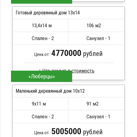
Профилированный брус
Стропила, балки 50х200 мм
Готовый деревянный дом 13х14
Кровля металлочерепица
13,4х14 м
106 м2
Метизы, саморезы, гвозди
ПОДРОБНЕЕ
Сборка на березовые нагеля, джут
Спален - 2
Санузел - 1
Металлические сваи 108 диаметр
4770000
рублей
Цена от:
«Люберцы»
Брус камерной сушки
Стропила, балки 50х200 мм
Маленький деревянный дом 10х12
Кровля металлочерепица
9х11 м
91 м2
Метизы, саморезы, гвозди
ПОДРОБНЕЕ
Сборка на березовые нагеля, джут
Спален - 2
Санузел - 1
Металлические сваи 108 диаметр
5005000
рублей
Цена от: