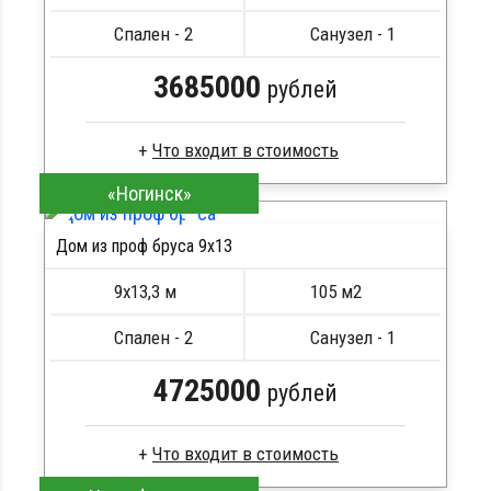
Металлические сваи 108 диаметр
Спален - 2
Санузел - 1
3685000
рублей
«Ногинск»
Брус естественной влажности
Стропила, балки 50х200 мм
Дом из проф бруса 9х13
Кровля металлочерепица
ПОДРОБНЕЕ
Метизы, саморезы, гвозди
9х13,3 м
105 м2
Сборка на березовые нагеля, джут
Металлические сваи 108 диаметр
Спален - 2
Санузел - 1
4725000
рублей