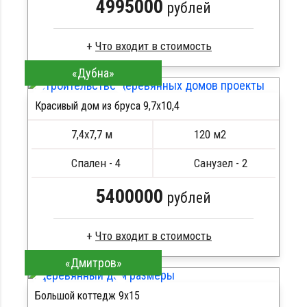
4995000
рублей
«Дубна»
Клееный брус
Стропила, балки 50х200 мм
Красивый дом из бруса 9,7х10,4
Кровля металлочерепица
ПОДРОБНЕЕ
Метизы, саморезы, гвозди
7,4х7,7 м
120 м2
Сборка на березовые нагеля, джут
Металлические сваи 108 диаметр
Спален - 4
Санузел - 2
5400000
рублей
«Дмитров»
Сухой брус
Стропила, балки 50х200 мм
Большой коттедж 9х15
Кровля металлочерепица
ПОДРОБНЕЕ