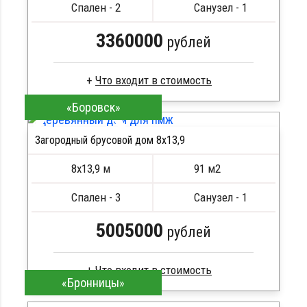
Спален - 2
Санузел - 1
3360000
рублей
«Боровск»
Профилированный брус
Стропила, балки 50х200 мм
Загородный брусовой дом 8х13,9
Кровля металлочерепица
ПОДРОБНЕЕ
Метизы, саморезы, гвозди
8х13,9 м
91 м2
Сборка на березовые нагеля, джут
Металлические сваи 108 диаметр
Спален - 3
Санузел - 1
5005000
рублей
«Бронницы»
Брус камерной сушки