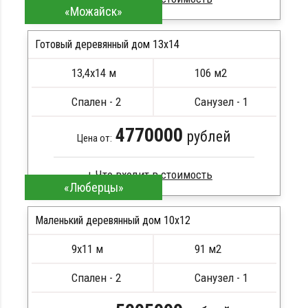
«Можайск»
Профилированный брус
Стропила, балки 50х200 мм
Готовый деревянный дом 13х14
Кровля металлочерепица
13,4х14 м
106 м2
Метизы, саморезы, гвозди
ПОДРОБНЕЕ
Сборка на березовые нагеля, джут
Спален - 2
Санузел - 1
Металлические сваи 108 диаметр
4770000
рублей
Цена от:
«Люберцы»
Брус камерной сушки
Стропила, балки 50х200 мм
Маленький деревянный дом 10х12
Кровля металлочерепица
9х11 м
91 м2
Метизы, саморезы, гвозди
ПОДРОБНЕЕ
Сборка на березовые нагеля, джут
Спален - 2
Санузел - 1
Металлические сваи 108 диаметр