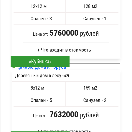
Сборка на березовые нагеля, джут
12х12 м
128 м2
Металлические сваи 108 диаметр
Спален - 3
Санузел - 1
5760000
рублей
Цена от:
«Кубинка»
Профилированный брус
Стропила, балки 50х200 мм
Деревянный дом в лесу 6x9
Кровля металлочерепица
ПОДРОБНЕЕ
Метизы, саморезы, гвозди
8х12 м
159 м2
Сборка на березовые нагеля, джут
Металлические сваи 108 диаметр
Спален - 5
Санузел - 2
7632000
рублей
Цена от: