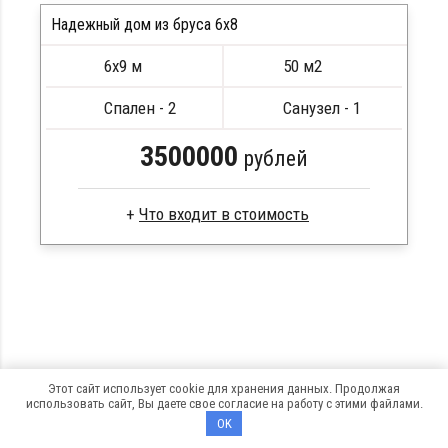
Стропила, балки 50х200 мм
Надежный дом из бруса 6x8
Кровля металлочерепица
6х9 м
50 м2
Метизы, саморезы, гвозди
ПОДРОБНЕЕ
Сборка на березовые нагеля, джут
Спален - 2
Санузел - 1
Металлические сваи 108 диаметр
3500000
рублей
Сухой брус
Стропила, балки 50х200 мм
Кровля металлочерепица
Метизы, саморезы, гвозди
Сборка на березовые нагеля, джут
Металлические сваи 108 диаметр
Этот сайт использует cookie для хранения данных. Продолжая
использовать сайт, Вы даете свое согласие на работу с этими файлами.
Каталог
OK