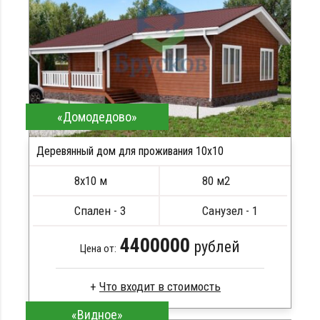
Сборка на березовые нагеля, джут
Металлические сваи 108 диаметр
«Домодедово»
Деревянный дом для проживания 10x10
8х10 м
80 м2
Спален - 3
Санузел - 1
4400000
рублей
Цена от:
«Видное»
Профилированный брус