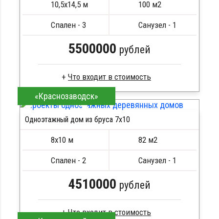
10,5х14,5 м
100 м2
Сборка на березовые нагеля, джут
Металлические сваи 108 диаметр
Спален - 3
Санузел - 1
5500000
рублей
«Краснозаводск»
Брус естественной влажности
Стропила, балки 50х200 мм
Одноэтажный дом из бруса 7х10
Кровля металлочерепица
ПОДРОБНЕЕ
Метизы, саморезы, гвозди
8х10 м
82 м2
Сборка на березовые нагеля, джут
Металлические сваи 108 диаметр
Спален - 2
Санузел - 1
4510000
рублей