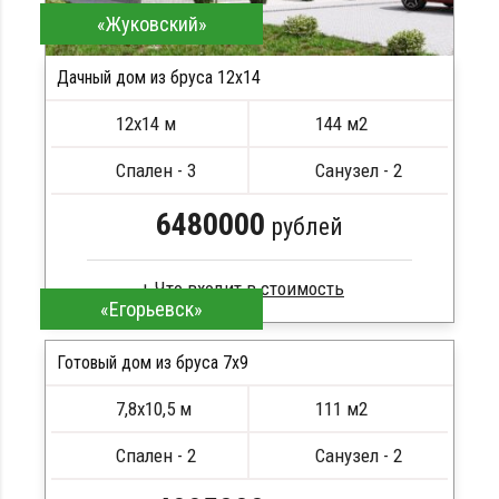
«Жуковский»
Дачный дом из бруса 12х14
12х14 м
144 м2
Спален - 3
Санузел - 2
6480000
рублей
«Егорьевск»
Брус естественной влажности
Стропила, балки 50х200 мм
Готовый дом из бруса 7x9
Кровля металлочерепица
7,8х10,5 м
111 м2
Метизы, саморезы, гвозди
ПОДРОБНЕЕ
Сборка на березовые нагеля, джут
Спален - 2
Санузел - 2
Металлические сваи 108 диаметр