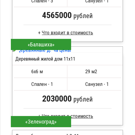
Спален - 3
Санузел - 1
4565000
рублей
«Балашиха»
Клееный брус
Стропила, балки 50х200 мм
Деревянный жилой дом 11х11
Кровля металлочерепица
ПОДРОБНЕЕ
Метизы, саморезы, гвозди
6х6 м
29 м2
Сборка на березовые нагеля, джут
Металлические сваи 108 диаметр
Спален - 1
Санузел - 1
2030000
рублей
«Зеленоград»
Брус естественной влажности