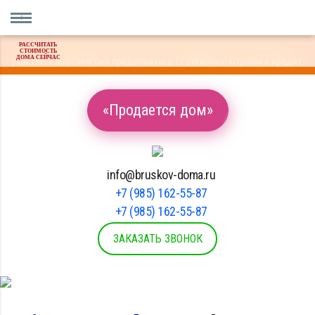
РАССЧИТАТЬ
Оплата материала только после проверки качества на вашем
СТОИМОСТЬ
ДОМА СЕЙЧАС
участке. Работаем без предоплаты в 17 регионах! Строим в кредит.
«Продается дом»
info@bruskov-doma.ru
+7 (985) 162-55-87
+7 (985) 162-55-87
ЗАКАЗАТЬ ЗВОНОК