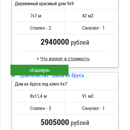
Стропила, балки 50х200 мм
Деревянный красивый дом 9х9
Кровля металлочерепица
7х7 м
42 м2
Метизы, саморезы, гвозди
ПОДРОБНЕЕ
Сборка на березовые нагеля, джут
Спален - 2
Санузел - 1
Металлические сваи 108 диаметр
2940000
рублей
«Кашира»
Профилированный брус
Стропила, балки 50х200 мм
Дом из бруса под ключ 6x7
Кровля металлочерепица
ПОДРОБНЕЕ
Метизы, саморезы, гвозди
8х11,4 м
91 м2
Сборка на березовые нагеля, джут
Металлические сваи 108 диаметр
Спален - 3
Санузел - 1
5005000
рублей