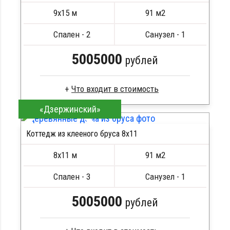
Метизы, саморезы, гвозди
9х15 м
91 м2
Сборка на березовые нагеля, джут
Металлические сваи 108 диаметр
Спален - 2
Санузел - 1
5005000
рублей
«Дзержинский»
Клееный брус
Стропила, балки 50х200 мм
Коттедж из клееного бруса 8х11
Кровля металлочерепица
ПОДРОБНЕЕ
Метизы, саморезы, гвозди
8х11 м
91 м2
Сборка на березовые нагеля, джут
Металлические сваи 108 диаметр
Спален - 3
Санузел - 1
5005000
рублей