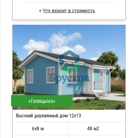
Брус камерной сушки
Стропила, балки 50х200 мм
Кровля металлочерепица
Метизы, саморезы, гвозди
Сборка на березовые нагеля, джут
Металлические сваи 108 диаметр
«Голицыно»
Высокий деревянный дом 12х13
6х8 м
48 м2