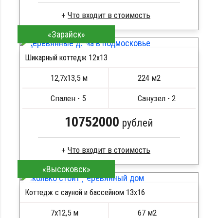
«Зарайск»
Сухой брус
Стропила, балки 50х200 мм
Шикарный коттедж 12х13
Кровля металлочерепица
ПОДРОБНЕЕ
Метизы, саморезы, гвозди
12,7х13,5 м
224 м2
Сборка на березовые нагеля, джут
Металлические сваи 108 диаметр
Спален - 5
Санузел - 2
10752000
рублей
«Высоковск»
Профилированный брус
Стропила, балки 50х200 мм
Коттедж с сауной и бассейном 13х16
Кровля металлочерепица
ПОДРОБНЕЕ
Метизы, саморезы, гвозди
7х12,5 м
67 м2
Сборка на березовые нагеля, джут