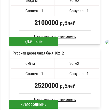
5х8,5 м
30 м2
Метизы, саморезы, гвозди
ПОДРОБНЕЕ
Сборка на березовые нагеля, джут
Спален - 1
Санузел - 1
Металлические сваи 108 диаметр
2100000
рублей
«Дачный»
Клееный брус
Стропила, балки 50х200 мм
Русская деревянная баня 10х12
Кровля металлочерепица
6х8 м
36 м2
Метизы, саморезы, гвозди
ПОДРОБНЕЕ
Сборка на березовые нагеля, джут
Спален - 1
Санузел - 1
Металлические сваи 108 диаметр
2520000
рублей
«Загородный»
Клееный брус