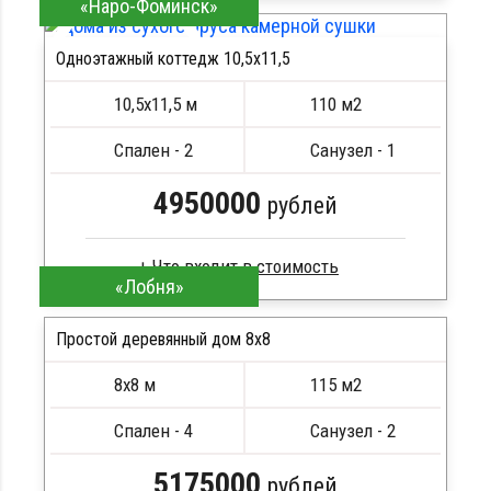
«Наро-Фоминск»
Брус естественной влажности
Стропила, балки 50х200 мм
Одноэтажный коттедж 10,5х11,5
Кровля металлочерепица
ПОДРОБНЕЕ
Метизы, саморезы, гвозди
10,5х11,5 м
110 м2
Сборка на березовые нагеля, джут
Металлические сваи 108 диаметр
Спален - 2
Санузел - 1
4950000
рублей
«Лобня»
Клееный брус
Стропила, балки 50х200 мм
Простой деревянный дом 8x8
Кровля металлочерепица
8х8 м
115 м2
Метизы, саморезы, гвозди
ПОДРОБНЕЕ
Сборка на березовые нагеля, джут
Спален - 4
Санузел - 2
Металлические сваи 108 диаметр
5175000
рублей