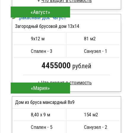
«Август»
Брус камерной сушки
Стропила, балки 50х200 мм
Загородный брусовой дом 13х14
Кровля металлочерепица
ПОДРОБНЕЕ
Метизы, саморезы, гвозди
9х12 м
81 м2
Сборка на березовые нагеля, джут
Металлические сваи 108 диаметр
Спален - 3
Санузел - 1
4455000
рублей
«Мария»
Брус камерной сушки
Стропила, балки 50х200 мм
Дом из бруса мансардный 8x9
Кровля металлочерепица
8,40 х 9 м
154 м2
Метизы, саморезы, гвозди
ПОДРОБНЕЕ
Сборка на березовые нагеля, джут
Спален - 5
Санузел - 2
Металлические сваи 108 диаметр