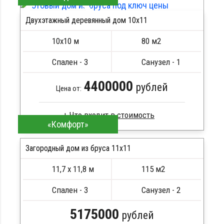
Стропила, балки 50х200 мм
Двухэтажный деревянный дом 10х11
Кровля металлочерепица
ПОДРОБНЕЕ
Метизы, саморезы, гвозди
10х10 м
80 м2
Сборка на березовые нагеля, джут
Металлические сваи 108 диаметр
Спален - 3
Санузел - 1
4400000
рублей
Цена от:
«Комфорт»
Сухой брус
Стропила, балки 50х200 мм
Загородный дом из бруса 11х11
Кровля металлочерепица
11,7 х 11,8 м
115 м2
Метизы, саморезы, гвозди
ПОДРОБНЕЕ
Сборка на березовые нагеля, джут
Спален - 3
Санузел - 2
Металлические сваи 108 диаметр
5175000
рублей