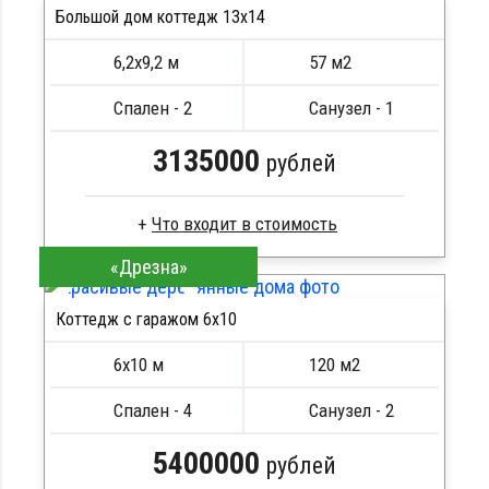
Большой дом коттедж 13х14
6,2х9,2 м
57 м2
Спален - 2
Санузел - 1
3135000
рублей
«Дрезна»
Клееный брус
Стропила, балки 50х200 мм
Коттедж с гаражом 6х10
Кровля металлочерепица
ПОДРОБНЕЕ
Метизы, саморезы, гвозди
ПОДРОБНЕЕ
6х10 м
120 м2
Сборка на березовые нагеля, джут
Металлические сваи 108 диаметр
Спален - 4
Санузел - 2
5400000
рублей