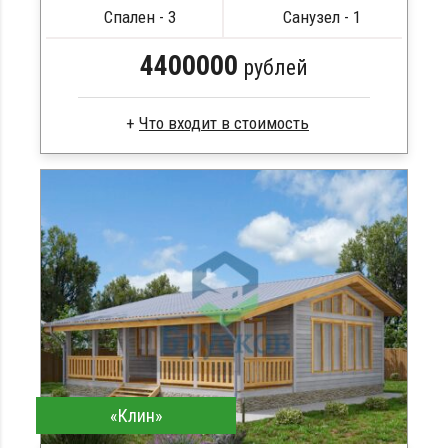
Сборка на березовые нагеля, джут
Спален - 3
Санузел - 1
Металлические сваи 108 диаметр
4400000
рублей
Брус естественной влажности
Стропила, балки 50х200 мм
Кровля металлочерепица
Метизы, саморезы, гвозди
Сборка на березовые нагеля, джут
Металлические сваи 108 диаметр
«Клин»