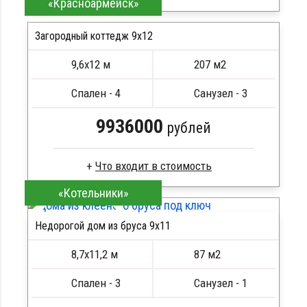
«Красноармейск»
Клееный брус
Стропила, балки 50х200 мм
Загородный коттедж 9х12
Кровля металлочерепица
9,6х12 м
207 м2
Метизы, саморезы, гвозди
ПОДРОБНЕЕ
Сборка на березовые нагеля, джут
Спален - 4
Санузел - 3
Металлические сваи 108 диаметр
9936000
рублей
«Котельники»
Сухой брус
Стропила, балки 50х200 мм
Недорогой дом из бруса 9х11
Кровля металлочерепица
ПОДРОБНЕЕ
Метизы, саморезы, гвозди
8,7х11,2 м
87 м2
Сборка на березовые нагеля, джут
Металлические сваи 108 диаметр
Спален - 3
Санузел - 1