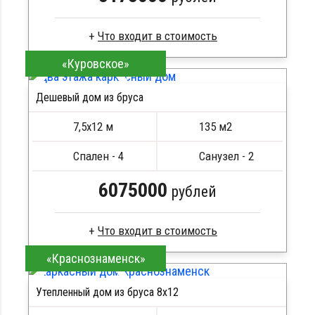
«Куровское»
Сухой брус
Стропила, балки 50х200 мм
Дешевый дом из бруса
Кровля металлочерепица
ПОДРОБНЕЕ
Метизы, саморезы, гвозди
7,5х12 м
135 м2
Сборка на березовые нагеля, джут
Металлические сваи 108 диаметр
Спален - 4
Санузел - 2
6075000
рублей
«Краснознаменск»
Брус камерной сушки
Стропила, балки 50х200 мм
Утепленный дом из бруса 8х12
Кровля металлочерепица
ПОДРОБНЕЕ
Метизы, саморезы, гвозди