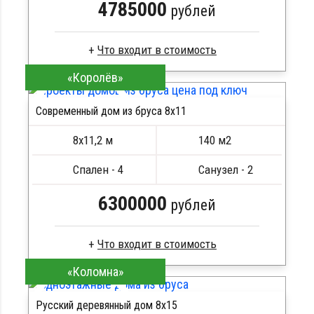
4785000
рублей
«Королёв»
Брус камерной сушки
Стропила, балки 50х200 мм
Современный дом из бруса 8x11
Кровля металлочерепица
ПОДРОБНЕЕ
Метизы, саморезы, гвозди
8х11,2 м
140 м2
Сборка на березовые нагеля, джут
Металлические сваи 108 диаметр
Спален - 4
Санузел - 2
6300000
рублей
«Коломна»
Профилированный брус
Стропила, балки 50х200 мм
Русский деревянный дом 8х15
Кровля металлочерепица