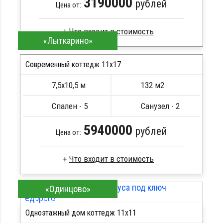
3190000
рублей
Цена от:
«Лыткарино»
Брус естественной влажности
Стропила, балки 50х200 мм
Современный коттедж 11х17
Кровля металлочерепица
7,5х10,5 м
132 м2
Метизы, саморезы, гвозди
ПОДРОБНЕЕ
Сборка на березовые нагеля, джут
Спален - 5
Санузел - 2
Металлические сваи 108 диаметр
5940000
рублей
Цена от:
Брус естественной влажности
«Одинцово»
Стропила, балки 50х200 мм
ПОДРОБНЕЕ
Кровля металлочерепица
Одноэтажный дом коттедж 11х11
Метизы, саморезы, гвозди