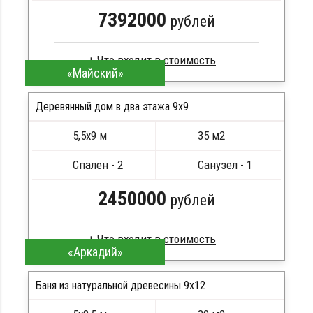
7392000
рублей
«Майский»
Брус естественной влажности
Стропила, балки 50х200 мм
Деревянный дом в два этажа 9x9
Кровля металлочерепица
5,5х9 м
35 м2
Метизы, саморезы, гвозди
ПОДРОБНЕЕ
Сборка на березовые нагеля, джут
Спален - 2
Санузел - 1
Металлические сваи 108 диаметр
2450000
рублей
«Аркадий»
Профилированный брус
Стропила, балки 50х200 мм
Баня из натуральной древесины 9х12
Кровля металлочерепица