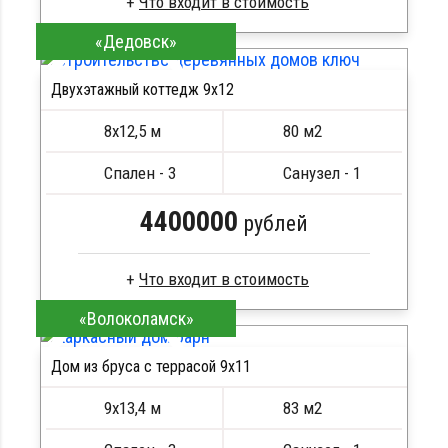
«Дедовск»
Сухой брус
Стропила, балки 50х200 мм
Двухэтажный коттедж 9х12
Кровля металлочерепица
ПОДРОБНЕЕ
Метизы, саморезы, гвозди
8х12,5 м
80 м2
Сборка на березовые нагеля, джут
Металлические сваи 108 диаметр
Спален - 3
Санузел - 1
4400000
рублей
«Волоколамск»
Брус камерной сушки
Стропила, балки 50х200 мм
Дом из бруса с террасой 9х11
Кровля металлочерепица
ПОДРОБНЕЕ
Метизы, саморезы, гвозди
9х13,4 м
83 м2
Сборка на березовые нагеля, джут
Металлические сваи 108 диаметр