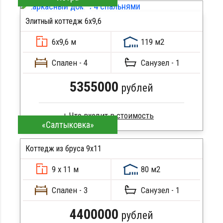
Стропила, балки 50х200 мм
Элитный коттедж 6х9,6
Кровля металлочерепица
ПОДРОБНЕЕ
Метизы, саморезы, гвозди
6х9,6 м
119 м2
Сборка на березовые нагеля, джут
Металлические сваи 108 диаметр
Спален - 4
Санузел - 1
5355000
рублей
«Салтыковка»
Брус камерной сушки
Стропила, балки 50х200 мм
Коттедж из бруса 9х11
Кровля металлочерепица
9 х 11 м
80 м2
Метизы, саморезы, гвозди
ПОДРОБНЕЕ
Сборка на березовые нагеля, джут
Спален - 3
Санузел - 1
Металлические сваи 108 диаметр
4400000
рублей