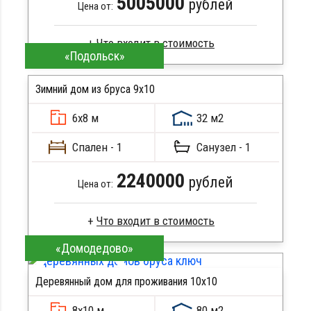
5005000
рублей
Цена от:
«Подольск»
Профилированный брус
Стропила, балки 50х200 мм
Зимний дом из бруса 9х10
Кровля металлочерепица
6х8 м
32 м2
Метизы, саморезы, гвозди
ПОДРОБНЕЕ
Сборка на березовые нагеля, джут
Спален - 1
Санузел - 1
Металлические сваи 108 диаметр
2240000
рублей
Цена от:
«Домодедово»
Профилированный брус
Стропила, балки 50х200 мм
Деревянный дом для проживания 10x10
Кровля металлочерепица
ПОДРОБНЕЕ
Метизы, саморезы, гвозди
8х10 м
80 м2