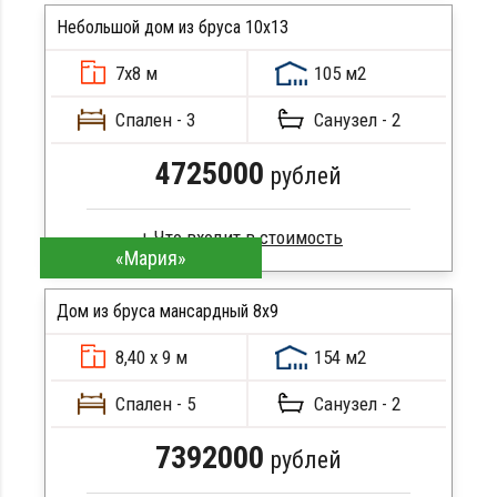
Стропила, балки 50х200 мм
Небольшой дом из бруса 10х13
Кровля металлочерепица
7х8 м
105 м2
Метизы, саморезы, гвозди
ПОДРОБНЕЕ
Сборка на березовые нагеля, джут
Спален - 3
Санузел - 2
Металлические сваи 108 диаметр
4725000
рублей
«Мария»
Брус камерной сушки
Стропила, балки 50х200 мм
Дом из бруса мансардный 8x9
Кровля металлочерепица
8,40 х 9 м
154 м2
Метизы, саморезы, гвозди
ПОДРОБНЕЕ
Сборка на березовые нагеля, джут
Спален - 5
Санузел - 2
Металлические сваи 108 диаметр
7392000
рублей