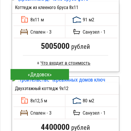
Стропила, балки 50х200 мм
Коттедж из клееного бруса 8х11
Кровля металлочерепица
ПОДРОБНЕЕ
Метизы, саморезы, гвозди
8х11 м
91 м2
Сборка на березовые нагеля, джут
Металлические сваи 108 диаметр
Спален - 3
Санузел - 1
5005000
рублей
«Дедовск»
Сухой брус
Стропила, балки 50х200 мм
Двухэтажный коттедж 9х12
Кровля металлочерепица
ПОДРОБНЕЕ
Метизы, саморезы, гвозди
8х12,5 м
80 м2
Сборка на березовые нагеля, джут
Металлические сваи 108 диаметр
Спален - 3
Санузел - 1
4400000
рублей