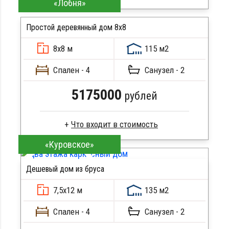
«Лобня»
Клееный брус
Стропила, балки 50х200 мм
Простой деревянный дом 8x8
Кровля металлочерепица
8х8 м
115 м2
Метизы, саморезы, гвозди
ПОДРОБНЕЕ
Сборка на березовые нагеля, джут
Спален - 4
Санузел - 2
Металлические сваи 108 диаметр
5175000
рублей
«Куровское»
Сухой брус
Стропила, балки 50х200 мм
Дешевый дом из бруса
Кровля металлочерепица
ПОДРОБНЕЕ
Метизы, саморезы, гвозди
7,5х12 м
135 м2
Сборка на березовые нагеля, джут
Металлические сваи 108 диаметр
Спален - 4
Санузел - 2