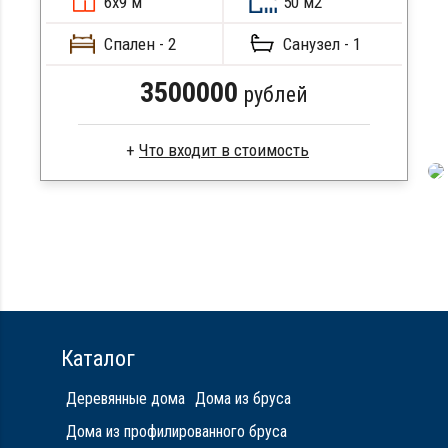
6х9 м
50 м2
Метизы, саморезы, гвозди
ПОДРОБНЕЕ
Сборка на березовые нагеля, джут
Спален - 2
Санузел - 1
Металлические сваи 108 диаметр
3500000
рублей
Сухой брус
Стропила, балки 50х200 мм
Кровля металлочерепица
Метизы, саморезы, гвозди
Сборка на березовые нагеля, джут
Металлические сваи 108 диаметр
Каталог
Деревянные дома
Дома из бруса
Дома из профилированного бруса