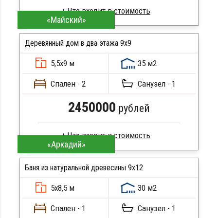
«Майский»
Брус естественной влажности
Стропила, балки 50х200 мм
Деревянный дом в два этажа 9x9
Кровля металлочерепица
5,5х9 м
35 м2
Метизы, саморезы, гвозди
ПОДРОБНЕЕ
Сборка на березовые нагеля, джут
Спален - 2
Санузел - 1
Металлические сваи 108 диаметр
2450000
рублей
«Аркадий»
Профилированный брус
Стропила, балки 50х200 мм
Баня из натуральной древесины 9х12
Кровля металлочерепица
5х8,5 м
30 м2
Метизы, саморезы, гвозди
ПОДРОБНЕЕ
Сборка на березовые нагеля, джут
Спален - 1
Санузел - 1
Металлические сваи 108 диаметр