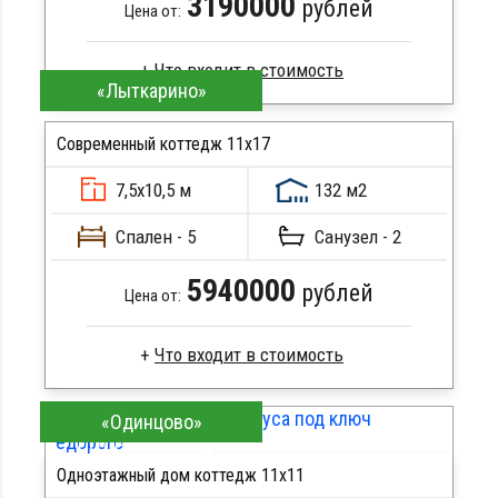
3190000
рублей
Цена от:
«Лыткарино»
Брус естественной влажности
Стропила, балки 50х200 мм
Современный коттедж 11х17
Кровля металлочерепица
7,5х10,5 м
132 м2
Метизы, саморезы, гвозди
ПОДРОБНЕЕ
Сборка на березовые нагеля, джут
Спален - 5
Санузел - 2
Металлические сваи 108 диаметр
5940000
рублей
Цена от:
Брус естественной влажности
«Одинцово»
Стропила, балки 50х200 мм
ПОДРОБНЕЕ
Кровля металлочерепица
Одноэтажный дом коттедж 11х11
Метизы, саморезы, гвозди