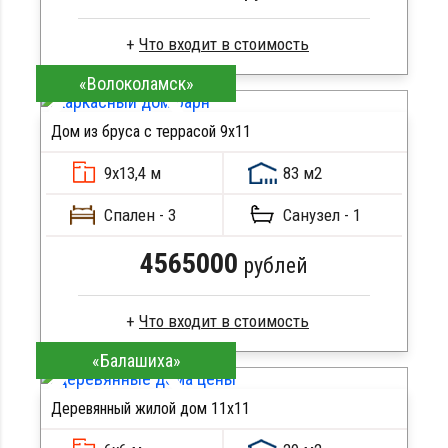
«Волоколамск»
Брус камерной сушки
Стропила, балки 50х200 мм
Дом из бруса с террасой 9х11
Кровля металлочерепица
ПОДРОБНЕЕ
Метизы, саморезы, гвозди
9х13,4 м
83 м2
Сборка на березовые нагеля, джут
Металлические сваи 108 диаметр
Спален - 3
Санузел - 1
4565000
рублей
«Балашиха»
Клееный брус
Стропила, балки 50х200 мм
Деревянный жилой дом 11х11
Кровля металлочерепица
ПОДРОБНЕЕ
Метизы, саморезы, гвозди