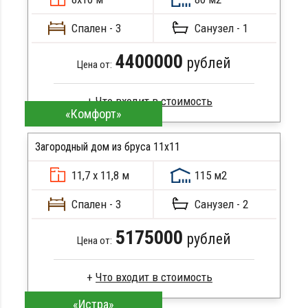
Сборка на березовые нагеля, джут
Металлические сваи 108 диаметр
Спален - 3
Санузел - 1
4400000
рублей
Цена от:
«Комфорт»
Профилированный брус
Стропила, балки 50х200 мм
Загородный дом из бруса 11х11
Кровля металлочерепица
11,7 х 11,8 м
115 м2
Метизы, саморезы, гвозди
ПОДРОБНЕЕ
Сборка на березовые нагеля, джут
Спален - 3
Санузел - 2
Металлические сваи 108 диаметр
5175000
рублей
Цена от:
«Истра»
Сухой брус