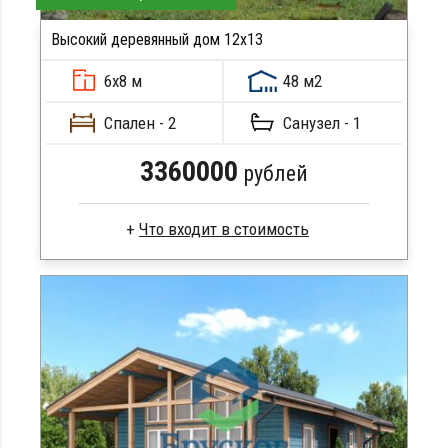
Высокий деревянный дом 12х13
ПОДРОБНЕЕ
6х8 м
48 м2
Спален - 2
Санузел - 1
3360000
рублей
Профилированный брус
Стропила, балки 50х200 мм
Кровля металлочерепица
Метизы, саморезы, гвозди
Сборка на березовые нагеля, джут
Металлические сваи 108 диаметр