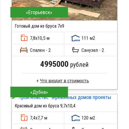
«Егорьевск»
Готовый дом из бруса 7x9
7,8х10,5 м
111 м2
Спален - 2
Санузел - 2
4995000
рублей
«Дубна»
Клееный брус
Стропила, балки 50х200 мм
Красивый дом из бруса 9,7х10,4
Кровля металлочерепица
ПОДРОБНЕЕ
Метизы, саморезы, гвозди
7,4х7,7 м
120 м2
Сборка на березовые нагеля, джут
Металлические сваи 108 диаметр