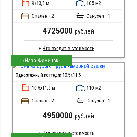
9х13,3 м
105 м2
Сборка на березовые нагеля, джут
Металлические сваи 108 диаметр
Спален - 2
Санузел - 1
4725000
рублей
«Наро-Фоминск»
Брус естественной влажности
Стропила, балки 50х200 мм
Одноэтажный коттедж 10,5х11,5
Кровля металлочерепица
ПОДРОБНЕЕ
Метизы, саморезы, гвозди
10,5х11,5 м
110 м2
Сборка на березовые нагеля, джут
Металлические сваи 108 диаметр
Спален - 2
Санузел - 1
4950000
рублей