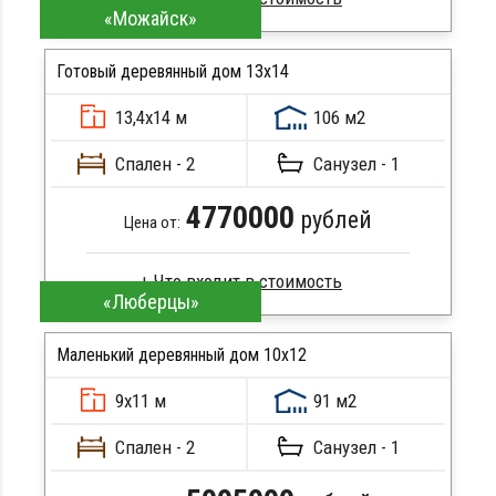
«Можайск»
Профилированный брус
Стропила, балки 50х200 мм
Готовый деревянный дом 13х14
Кровля металлочерепица
13,4х14 м
106 м2
Метизы, саморезы, гвозди
ПОДРОБНЕЕ
Сборка на березовые нагеля, джут
Спален - 2
Санузел - 1
Металлические сваи 108 диаметр
4770000
рублей
Цена от:
«Люберцы»
Брус камерной сушки
Стропила, балки 50х200 мм
Маленький деревянный дом 10х12
Кровля металлочерепица
9х11 м
91 м2
Метизы, саморезы, гвозди
ПОДРОБНЕЕ
Сборка на березовые нагеля, джут
Спален - 2
Санузел - 1
Металлические сваи 108 диаметр