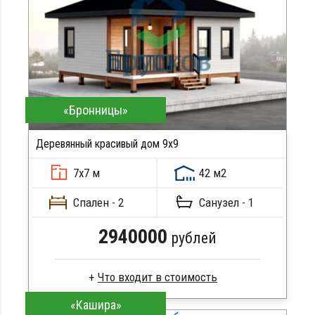
Сборка на березовые нагеля, джут
Металлические сваи 108 диаметр
«Бронницы»
Деревянный красивый дом 9х9
7х7 м
42 м2
Спален - 2
Санузел - 1
2940000
рублей
«Кашира»
Профилированный брус