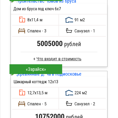
Стропила, балки 50х200 мм
Дом из бруса под ключ 6x7
Кровля металлочерепица
ПОДРОБНЕЕ
Метизы, саморезы, гвозди
8х11,4 м
91 м2
Сборка на березовые нагеля, джут
Металлические сваи 108 диаметр
Спален - 3
Санузел - 1
5005000
рублей
«Зарайск»
Сухой брус
Стропила, балки 50х200 мм
Шикарный коттедж 12х13
Кровля металлочерепица
ПОДРОБНЕЕ
Метизы, саморезы, гвозди
12,7х13,5 м
224 м2
Сборка на березовые нагеля, джут
Металлические сваи 108 диаметр
Спален - 5
Санузел - 2
10752000
рублей