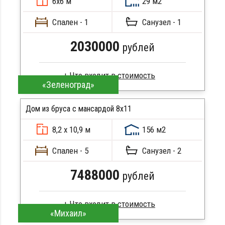
6х6 м
29 м2
Сборка на березовые нагеля, джут
Металлические сваи 108 диаметр
Спален - 1
Санузел - 1
2030000
рублей
«Зеленоград»
Брус естественной влажности
Стропила, балки 50х200 мм
Дом из бруса с мансардой 8х11
Кровля металлочерепица
8,2 х 10,9 м
156 м2
Метизы, саморезы, гвозди
ПОДРОБНЕЕ
Сборка на березовые нагеля, джут
Спален - 5
Санузел - 2
Металлические сваи 108 диаметр
7488000
рублей
«Михаил»
Брус камерной сушки