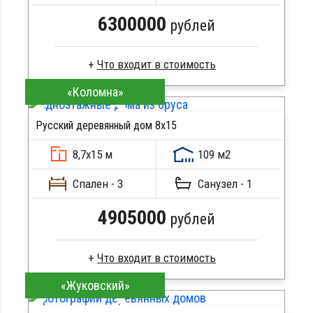
6300000
рублей
«Коломна»
Профилированный брус
Стропила, балки 50х200 мм
Русский деревянный дом 8х15
Кровля металлочерепица
ПОДРОБНЕЕ
Метизы, саморезы, гвозди
8,7х15 м
109 м2
Сборка на березовые нагеля, джут
Металлические сваи 108 диаметр
Спален - 3
Санузел - 1
4905000
рублей
«Жуковский»
Брус естественной влажности
Стропила, балки 50х200 мм