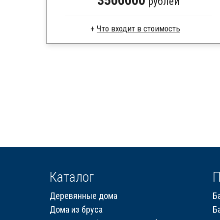
3500000
рублей
Каркас -доска естественной влажности
Стропила, балки 50х200 мм
Кровля металлочерепица
Метизы, саморезы, гвозди
Сборка на березовые нагеля, джут
Металлические сваи 108 диаметр
Каталог
П
Деревянные дома
Б
Дома из бруса
Б