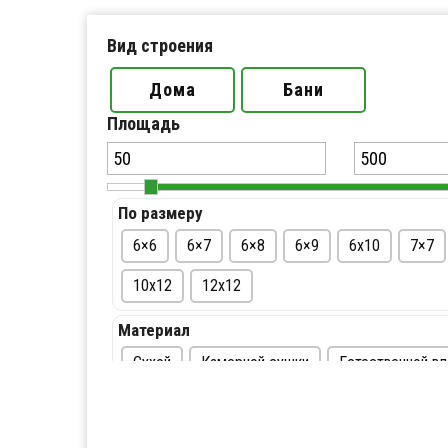
Вид строения
Дома
Бани
Площадь
По размеру
6×6
6×7
6×8
6×9
6х10
7×7
10х12
12х12
Материал
Сухой
Камерной сушки
Естественной в
По цене
До 500 тыс. руб
От 500 — 1 млн. руб
От