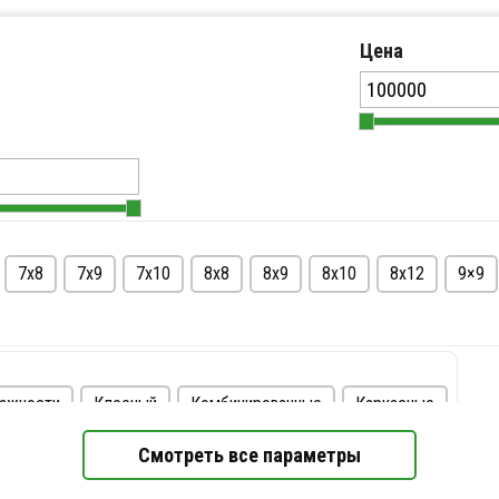
Цена
7х8
7х9
7х10
8х8
8х9
8х10
8х12
9×9
лажности
Клееный
Комбинированные
Каркасные
Этажность
Смотреть все параметры
 1 млн. руб
Недорогие
Одноэтажные
Двухэтажные