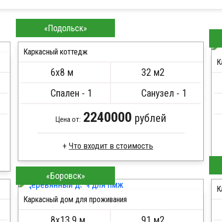
Хит продаж
«Подольск»
Каркасный коттедж
К
6х8 м
32 м2
ПОДРОБНЕЕ
Спален - 1
Санузел - 1
2240000
рублей
Цена от:
Доска сухая строганная
«Боровск»
Стропила, балки 50х200 мм
К
Кровля металлочерепица
Каркасный дом для проживания
Метизы, саморезы, гвозди
ПОДРОБНЕЕ
Сборка на березовые нагеля, джут
8х13,9 м
91 м2