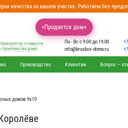
рки качества на вашем участке. Работаем без предоп
«Продается дом»
Пн - Вс с 9.00 до 19.00
+7
Калькулятор стоимости
строительства дома
info@bruskov-doma.ru
+7
лио
Производство
Клиентам
Вопрос — от
сных домов 9х10
 Королёве