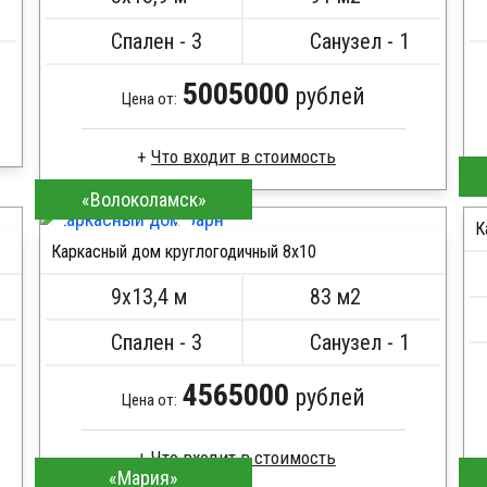
Металлические сваи 108 диаметр
Спален - 3
Санузел - 1
5005000
рублей
Цена от:
«Волоколамск»
Доска сухая строганная
Стропила, балки 50х200 мм
К
Каркасный дом круглогодичный 8х10
Кровля металлочерепица
ПОДРОБНЕЕ
Метизы, саморезы, гвозди
9х13,4 м
83 м2
Сборка на березовые нагеля, джут
Металлические сваи 108 диаметр
Спален - 3
Санузел - 1
4565000
рублей
Цена от:
«Мария»