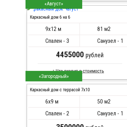
«Август»
Каркас -доска естественной влажности
Стропила, балки 50х200 мм
Каркасный дом 6 на 6
Кровля металлочерепица
ПОДРОБНЕЕ
Метизы, саморезы, гвозди
9х12 м
81 м2
Сборка на березовые нагеля, джут
Металлические сваи 108 диаметр
Спален - 3
Санузел - 1
4455000
рублей
«Загородный»
Каркас -доска естественной влажности
Стропила, балки 50х200 мм
Каркасный дом с террасой 7х10
Кровля металлочерепица
6х9 м
50 м2
Метизы, саморезы, гвозди
ПОДРОБНЕЕ
Сборка на березовые нагеля, джут
Спален - 2
Санузел - 1
Металлические сваи 108 диаметр