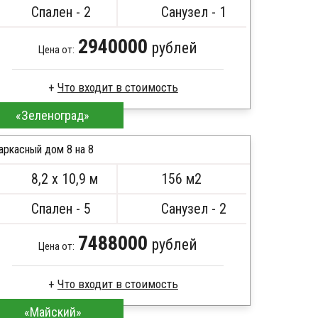
Сборка на березовые нагеля, джут
Спален - 2
Санузел - 1
Металлические сваи 108 диаметр
2940000
рублей
Цена от:
«Зеленоград»
Пиломатериал камерной сушки
Стропила, балки 50х200 мм
аркасный дом 8 на 8
Кровля металлочерепица
Метизы, саморезы, гвозди
8,2 х 10,9 м
156 м2
Сборка на березовые нагеля, джут
ПОДРОБНЕЕ
Металлические сваи 108 диаметр
Спален - 5
Санузел - 2
7488000
рублей
Цена от:
«Майский»
Пиломатериал камерной сушки