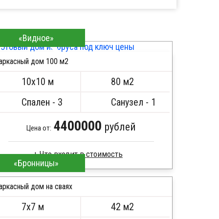
«Видное»
аркасный дом 100 м2
ПОДРОБНЕЕ
10х10 м
80 м2
Спален - 3
Санузел - 1
4400000
рублей
Цена от:
«Бронницы»
Пиломатериал камерной сушки
Стропила, балки 50х200 мм
аркасный дом на сваях
Кровля металлочерепица
7х7 м
42 м2
Метизы, саморезы, гвозди
ПОДРОБНЕЕ