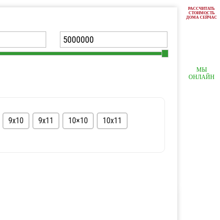
РАССЧИТАТЬ
СТОИМОСТЬ
ДОМА СЕЙЧАС
МЫ
ОНЛАЙН
9х10
9х11
10×10
10х11
Полутораэтажные
С мансардой