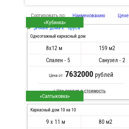
Сортировать по:
Наименованию
Цене
«Кубинка»
Одноэтажный каркасный дом
ПОДРОБНЕЕ
8х12 м
159 м2
Спален - 5
Санузел - 2
7632000
рублей
Цена от:
«Салтыковка»
Каркас -доска естественной влажности
Стропила, балки 50х200 мм
Каркасный дом 10 на 10
Кровля металлочерепица
9 х 11 м
80 м2
Метизы, саморезы, гвозди
ПОДРОБНЕЕ