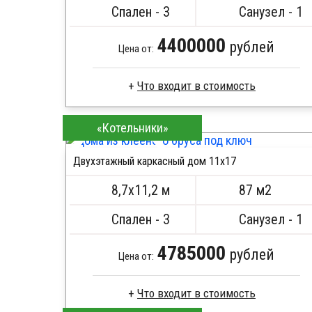
Сборка на березовые нагеля, джут
Спален - 3
Санузел - 1
Металлические сваи 108 диаметр
4400000
рублей
Цена от:
Каркас -доска естественной влажности
«Котельники»
Стропила, балки 50х200 мм
Кровля металлочерепица
Двухэтажный каркасный дом 11х17
Метизы, саморезы, гвозди
ПОДРОБНЕЕ
Сборка на березовые нагеля, джут
8,7х11,2 м
87 м2
Металлические сваи 108 диаметр
Спален - 3
Санузел - 1
4785000
рублей
Цена от: