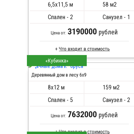
6,5х11,5 м
58 м2
Спален - 2
Санузел - 1
3190000
рублей
Цена от:
«Кубинка»
Брус естественной влажности
Стропила, балки 50х200 мм
Деревянный дом в лесу 6x9
Кровля металлочерепица
ПОДРОБНЕЕ
Метизы, саморезы, гвозди
8х12 м
159 м2
Сборка на березовые нагеля, джут
Металлические сваи 108 диаметр
Спален - 5
Санузел - 2
7632000
рублей
Цена от: