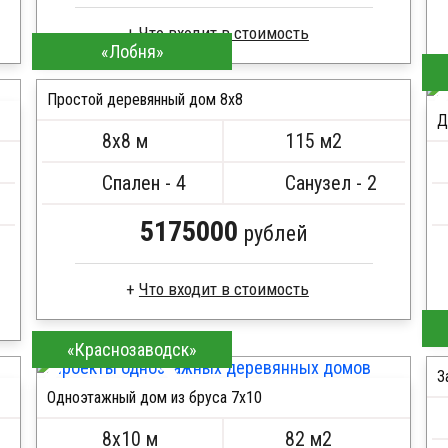
«Лобня»
Брус естественной влажности
Стропила, балки 50х200 мм
Простой деревянный дом 8x8
Д
Кровля металлочерепица
8х8 м
115 м2
Метизы, саморезы, гвозди
ПОДРОБНЕЕ
Сборка на березовые нагеля, джут
Спален - 4
Санузел - 2
Металлические сваи 108 диаметр
5175000
рублей
Сухой брус
«Краснозаводск»
Стропила, балки 50х200 мм
З
Кровля металлочерепица
Одноэтажный дом из бруса 7х10
Метизы, саморезы, гвозди
ПОДРОБНЕЕ
Сборка на березовые нагеля, джут
8х10 м
82 м2