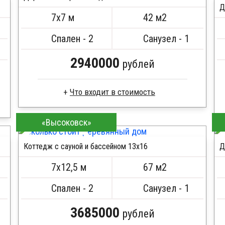
Д
Кровля металлочерепица
7х7 м
42 м2
Метизы, саморезы, гвозди
ПОДРОБНЕЕ
Сборка на березовые нагеля, джут
Спален - 2
Санузел - 1
Металлические сваи 108 диаметр
2940000
рублей
Профилированный брус
«Высоковск»
Стропила, балки 50х200 мм
Кровля металлочерепица
Коттедж с сауной и бассейном 13х16
Д
Метизы, саморезы, гвозди
ПОДРОБНЕЕ
Сборка на березовые нагеля, джут
7х12,5 м
67 м2
Металлические сваи 108 диаметр
Спален - 2
Санузел - 1
3685000
рублей