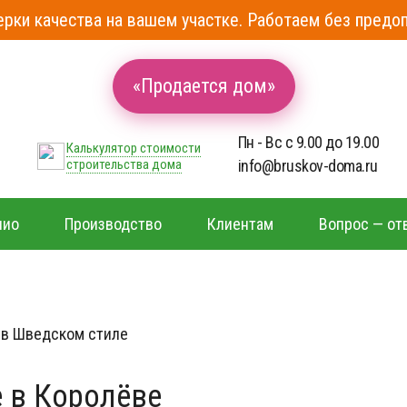
рки качества на вашем участке. Работаем без предоп
«Продается дом»
Пн - Вс с 9.00 до 19.00
Калькулятор стоимости
строительства дома
info@bruskov-doma.ru
лио
Производство
Клиентам
Вопрос — от
 в Шведском стиле
 в Королёве