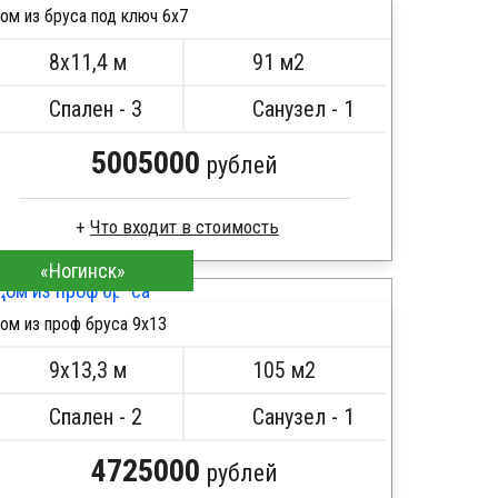
ом из бруса под ключ 6x7
Кровля металлочерепица
ПОДРОБНЕЕ
Метизы, саморезы, гвозди
8х11,4 м
91 м2
Сборка на березовые нагеля, джут
Металлические сваи 108 диаметр
Спален - 3
Санузел - 1
5005000
рублей
«Ногинск»
Сухой брус
Стропила, балки 50х200 мм
ом из проф бруса 9х13
Кровля металлочерепица
ПОДРОБНЕЕ
Метизы, саморезы, гвозди
9х13,3 м
105 м2
Сборка на березовые нагеля, джут
Металлические сваи 108 диаметр
Спален - 2
Санузел - 1
4725000
рублей