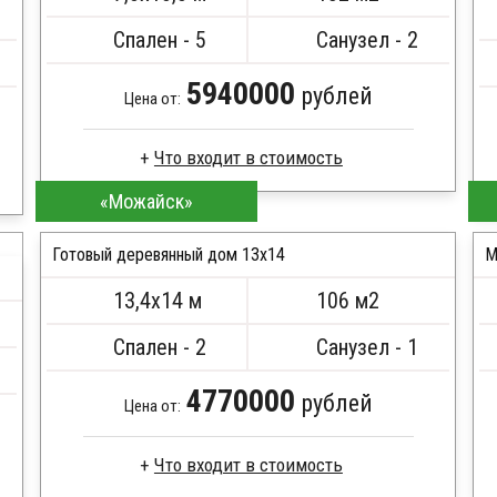
ПОДРОБНЕЕ
Спален - 5
Санузел - 2
5940000
рублей
Цена от:
«Можайск»
Брус естественной влажности
Стропила, балки 50х200 мм
Готовый деревянный дом 13х14
М
Кровля металлочерепица
Метизы, саморезы, гвозди
13,4х14 м
106 м2
Сборка на березовые нагеля, джут
ПОДРОБНЕЕ
Металлические сваи 108 диаметр
Спален - 2
Санузел - 1
4770000
рублей
Цена от: