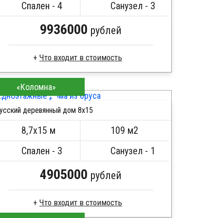
Сборка на березовые нагеля, джут
Спален - 4
Санузел - 3
Металлические сваи 108 диаметр
9936000
рублей
Сухой брус
«Коломна»
Стропила, балки 50х200 мм
Кровля металлочерепица
усский деревянный дом 8х15
Метизы, саморезы, гвозди
ПОДРОБНЕЕ
Сборка на березовые нагеля, джут
8,7х15 м
109 м2
Металлические сваи 108 диаметр
Спален - 3
Санузел - 1
4905000
рублей