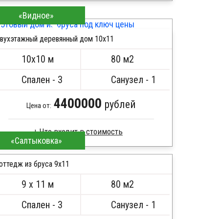
Профилированный брус
«Видное»
Стропила, балки 50х200 мм
Кровля металлочерепица
вухэтажный деревянный дом 10х11
Метизы, саморезы, гвозди
ПОДРОБНЕЕ
Сборка на березовые нагеля, джут
10х10 м
80 м2
Металлические сваи 108 диаметр
Спален - 3
Санузел - 1
4400000
рублей
Цена от:
«Салтыковка»
Сухой брус
Стропила, балки 50х200 мм
оттедж из бруса 9х11
Кровля металлочерепица
9 х 11 м
80 м2
Метизы, саморезы, гвозди
ПОДРОБНЕЕ
Сборка на березовые нагеля, джут
Спален - 3
Санузел - 1
Металлические сваи 108 диаметр