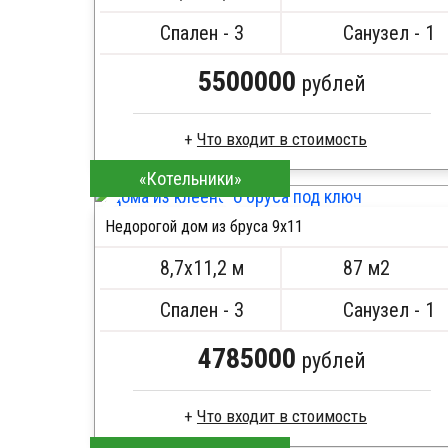
Сборка на березовые нагеля, джут
Металлические сваи 108 диаметр
Спален - 3
Санузел - 1
5500000
рублей
«Котельники»
Брус естественной влажности
Стропила, балки 50х200 мм
Недорогой дом из бруса 9х11
Кровля металлочерепица
ПОДРОБНЕЕ
Метизы, саморезы, гвозди
8,7х11,2 м
87 м2
Сборка на березовые нагеля, джут
Металлические сваи 108 диаметр
Спален - 3
Санузел - 1
4785000
рублей