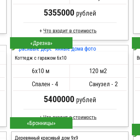
5355000
рублей
«Дрезна»
Брус камерной сушки
Стропила, балки 50х200 мм
Коттедж с гаражом 6х10
В
Кровля металлочерепица
ПОДРОБНЕЕ
Метизы, саморезы, гвозди
6х10 м
120 м2
Сборка на березовые нагеля, джут
Металлические сваи 108 диаметр
Спален - 4
Санузел - 2
5400000
рублей
«Бронницы»
Брус камерной сушки
Стропила, балки 50х200 мм
Деревянный красивый дом 9х9