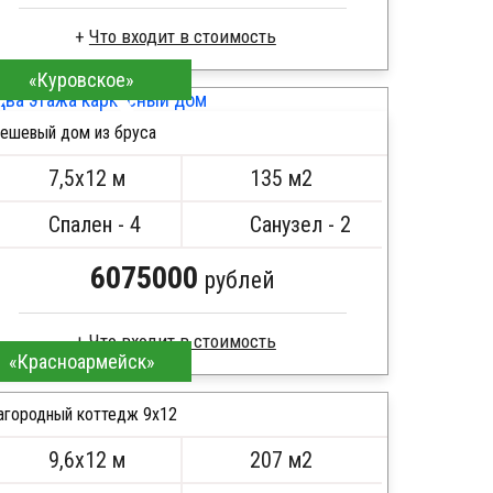
«Куровское»
Брус естественной влажности
Стропила, балки 50х200 мм
ешевый дом из бруса
Кровля металлочерепица
ПОДРОБНЕЕ
Метизы, саморезы, гвозди
7,5х12 м
135 м2
Сборка на березовые нагеля, джут
Металлические сваи 108 диаметр
Спален - 4
Санузел - 2
6075000
рублей
«Красноармейск»
Брус камерной сушки
Стропила, балки 50х200 мм
агородный коттедж 9х12
Кровля металлочерепица
9,6х12 м
207 м2
Метизы, саморезы, гвозди
ПОДРОБНЕЕ