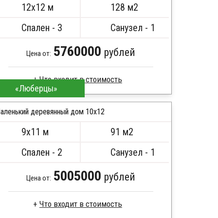
12х12 м
128 м2
Спален - 3
Санузел - 1
5760000
рублей
Цена от:
«Люберцы»
Профилированный брус
Стропила, балки 50х200 мм
аленький деревянный дом 10х12
Кровля металлочерепица
9х11 м
91 м2
Метизы, саморезы, гвозди
ПОДРОБНЕЕ
Сборка на березовые нагеля, джут
Спален - 2
Санузел - 1
Металлические сваи 108 диаметр
5005000
рублей
Цена от: