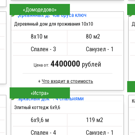
Брус камерной сушки
«Домодедово»
Стропила, балки 50х200 мм
Кровля металлочерепица
Деревянный дом для проживания 10x10
Д
Метизы, саморезы, гвозди
ПОДРОБНЕЕ
Сборка на березовые нагеля, джут
8х10 м
80 м2
Металлические сваи 108 диаметр
Спален - 3
Санузел - 1
4400000
рублей
Цена от:
«Истра»
Профилированный брус
Стропила, балки 50х200 мм
К
Элитный коттедж 6х9,6
Кровля металлочерепица
ПОДРОБНЕЕ
Метизы, саморезы, гвозди
6х9,6 м
119 м2
Сборка на березовые нагеля, джут
Металлические сваи 108 диаметр
Спален - 4
Санузел - 1