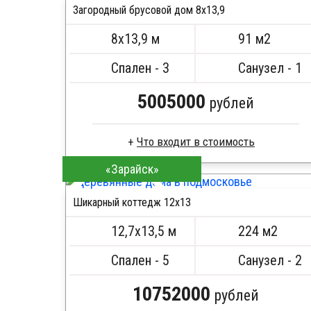
Загородный брусовой дом 8х13,9
Кровля металлочерепица
ПОДРОБНЕЕ
Метизы, саморезы, гвозди
8х13,9 м
91 м2
Сборка на березовые нагеля, джут
Металлические сваи 108 диаметр
Спален - 3
Санузел - 1
5005000
рублей
«Зарайск»
Брус камерной сушки
Стропила, балки 50х200 мм
Шикарный коттедж 12х13
Кровля металлочерепица
ПОДРОБНЕЕ
Метизы, саморезы, гвозди
12,7х13,5 м
224 м2
Сборка на березовые нагеля, джут
Металлические сваи 108 диаметр
Спален - 5
Санузел - 2
10752000
рублей