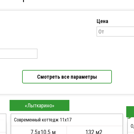
Цена
Смотреть все параметры
Хит продаж
«Лыткарино»
Современный коттедж 11х17
О
7,5х10,5 м
132 м2