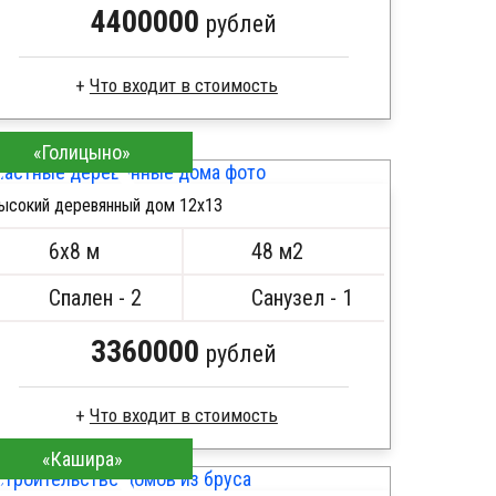
4400000
рублей
Брус естественной влажности
«Голицыно»
Стропила, балки 50х200 мм
Кровля металлочерепица
ысокий деревянный дом 12х13
Метизы, саморезы, гвозди
ПОДРОБНЕЕ
Сборка на березовые нагеля, джут
6х8 м
48 м2
Металлические сваи 108 диаметр
Спален - 2
Санузел - 1
3360000
рублей
«Кашира»
Профилированный брус
Стропила, балки 50х200 мм