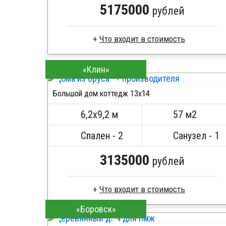
5175000
рублей
Сухой брус
«Клин»
Стропила, балки 50х200 мм
Кровля металлочерепица
Большой дом коттедж 13х14
Метизы, саморезы, гвозди
ПОДРОБНЕЕ
Сборка на березовые нагеля, джут
6,2х9,2 м
57 м2
Металлические сваи 108 диаметр
Спален - 2
Санузел - 1
3135000
рублей
«Боровск»
Клееный брус
Стропила, балки 50х200 мм