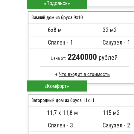
«Подольск»
Профилированный брус
Стропила, балки 50х200 мм
Зимний дом из бруса 9х10
Кровля металлочерепица
6х8 м
32 м2
Метизы, саморезы, гвозди
ПОДРОБНЕЕ
Сборка на березовые нагеля, джут
Спален - 1
Санузел - 1
Металлические сваи 108 диаметр
2240000
рублей
Цена от:
«Комфорт»
Профилированный брус
Стропила, балки 50х200 мм
Загородный дом из бруса 11х11
Кровля металлочерепица
Метизы, саморезы, гвозди
11,7 х 11,8 м
115 м2
Сборка на березовые нагеля, джут
ПОДРОБНЕЕ
Металлические сваи 108 диаметр
Спален - 3
Санузел - 2