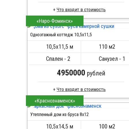
«Наро-Фоминск»
Профилированный брус
Стропила, балки 50х200 мм
Одноэтажный коттедж 10,5х11,5
Кровля металлочерепица
ПОДРОБНЕЕ
Метизы, саморезы, гвозди
10,5х11,5 м
110 м2
Сборка на березовые нагеля, джут
Металлические сваи 108 диаметр
Спален - 2
Санузел - 1
4950000
рублей
«Краснознаменск»
Клееный брус
Стропила, балки 50х200 мм
Утепленный дом из бруса 8х12
Кровля металлочерепица
ПОДРОБНЕЕ
Метизы, саморезы, гвозди
10,5х14,5 м
100 м2