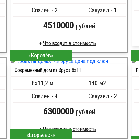
Металлические сваи 108 диаметр
Спален - 2
Санузел - 1
4510000
рублей
«Королёв»
Клееный брус
Стропила, балки 50х200 мм
Современный дом из бруса 8x11
Р
Кровля металлочерепица
ПОДРОБНЕЕ
Метизы, саморезы, гвозди
8х11,2 м
140 м2
Сборка на березовые нагеля, джут
Металлические сваи 108 диаметр
Спален - 4
Санузел - 2
6300000
рублей
«Егорьевск»