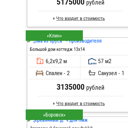
5175000
рублей
Сухой брус
«Клин»
Стропила, балки 50х200 мм
Кровля металлочерепица
Большой дом коттедж 13х14
Метизы, саморезы, гвозди
ПОДРОБНЕЕ
Сборка на березовые нагеля, джут
6,2х9,2 м
57 м2
Металлические сваи 108 диаметр
Спален - 2
Санузел - 1
3135000
рублей
«Боровск»
Клееный брус
Стропила, балки 50х200 мм