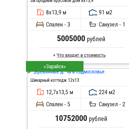
Загородный брусовой дом 8х13,9
Кровля металлочерепица
ПОДРОБНЕЕ
Метизы, саморезы, гвозди
8х13,9 м
91 м2
Сборка на березовые нагеля, джут
Металлические сваи 108 диаметр
Спален - 3
Санузел - 1
5005000
рублей
«Зарайск»
Брус камерной сушки
Стропила, балки 50х200 мм
Шикарный коттедж 12х13
Кровля металлочерепица
ПОДРОБНЕЕ
Метизы, саморезы, гвозди
12,7х13,5 м
224 м2
Сборка на березовые нагеля, джут
Металлические сваи 108 диаметр
Спален - 5
Санузел - 2
10752000
рублей