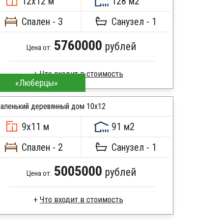
12х12 м
128 м2
Спален - 3
Санузел - 1
5760000
рублей
Цена от:
«Люберцы»
Профилированный брус
Стропила, балки 50х200 мм
аленький деревянный дом 10х12
Кровля металлочерепица
9х11 м
91 м2
Метизы, саморезы, гвозди
ПОДРОБНЕЕ
Сборка на березовые нагеля, джут
Спален - 2
Санузел - 1
Металлические сваи 108 диаметр
5005000
рублей
Цена от:
Профилированный брус