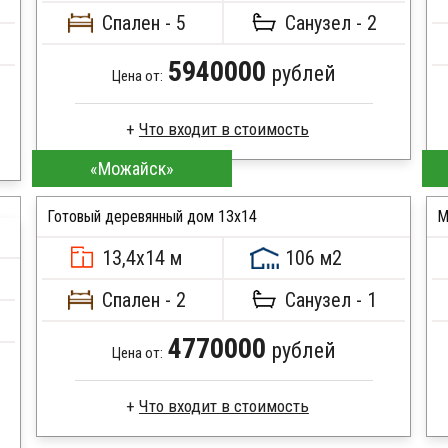
Спален - 5
Санузел - 2
5940000
рублей
Цена от:
«Можайск»
Брус естественной влажности
Стропила, балки 50х200 мм
Готовый деревянный дом 13х14
М
Кровля металлочерепица
Метизы, саморезы, гвозди
13,4х14 м
106 м2
Сборка на березовые нагеля, джут
ПОДРОБНЕЕ
Металлические сваи 108 диаметр
Спален - 2
Санузел - 1
4770000
рублей
Цена от:
Брус камерной сушки