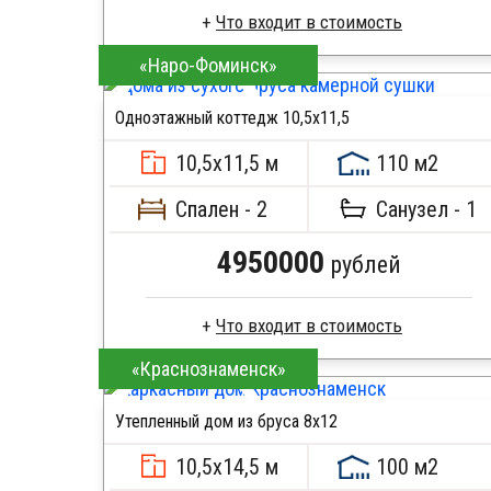
«Наро-Фоминск»
Профилированный брус
Стропила, балки 50х200 мм
Одноэтажный коттедж 10,5х11,5
Кровля металлочерепица
ПОДРОБНЕЕ
Метизы, саморезы, гвозди
10,5х11,5 м
110 м2
Сборка на березовые нагеля, джут
Металлические сваи 108 диаметр
Спален - 2
Санузел - 1
4950000
рублей
«Краснознаменск»
Клееный брус
Стропила, балки 50х200 мм
Утепленный дом из бруса 8х12
Кровля металлочерепица
ПОДРОБНЕЕ
Метизы, саморезы, гвозди
10,5х14,5 м
100 м2
Сборка на березовые нагеля, джут