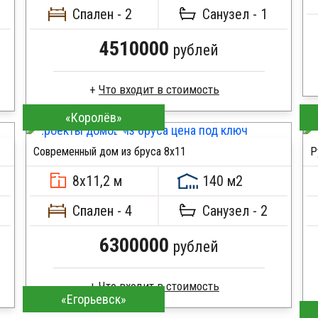
Спален - 2
Санузел - 1
4510000
рублей
«Королёв»
Клееный брус
Стропила, балки 50х200 мм
Современный дом из бруса 8x11
Р
Кровля металлочерепица
ПОДРОБНЕЕ
Метизы, саморезы, гвозди
8х11,2 м
140 м2
Сборка на березовые нагеля, джут
Металлические сваи 108 диаметр
Спален - 4
Санузел - 2
6300000
рублей
«Егорьевск»
Профилированный брус