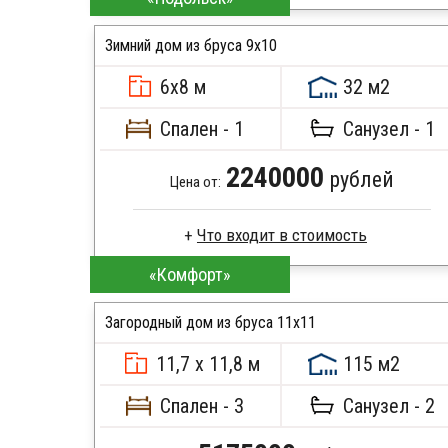
Профилированный брус
Стропила, балки 50х200 мм
Зимний дом из бруса 9х10
Кровля металлочерепица
6х8 м
32 м2
Метизы, саморезы, гвозди
ПОДРОБНЕЕ
Сборка на березовые нагеля, джут
Спален - 1
Санузел - 1
Металлические сваи 108 диаметр
2240000
рублей
Цена от:
«Комфорт»
Профилированный брус
Стропила, балки 50х200 мм
Загородный дом из бруса 11х11
Кровля металлочерепица
Метизы, саморезы, гвозди
11,7 х 11,8 м
115 м2
Сборка на березовые нагеля, джут
ПОДРОБНЕЕ
Металлические сваи 108 диаметр
Спален - 3
Санузел - 2