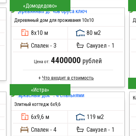
«Домодедово»
Стропила, балки 50х200 мм
Кровля металлочерепица
Деревянный дом для проживания 10x10
Д
Метизы, саморезы, гвозди
ПОДРОБНЕЕ
Сборка на березовые нагеля, джут
8х10 м
80 м2
Металлические сваи 108 диаметр
Спален - 3
Санузел - 1
4400000
рублей
Цена от:
«Истра»
Профилированный брус
Стропила, балки 50х200 мм
К
Элитный коттедж 6х9,6
Кровля металлочерепица
ПОДРОБНЕЕ
Метизы, саморезы, гвозди
6х9,6 м
119 м2
Сборка на березовые нагеля, джут
Металлические сваи 108 диаметр
Спален - 4
Санузел - 1