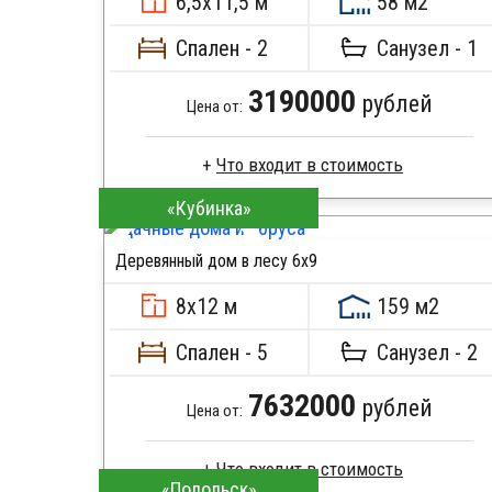
6,5х11,5 м
58 м2
Спален - 2
Санузел - 1
3190000
рублей
Цена от:
«Кубинка»
Брус естественной влажности
Стропила, балки 50х200 мм
Деревянный дом в лесу 6x9
Кровля металлочерепица
ПОДРОБНЕЕ
Метизы, саморезы, гвозди
8х12 м
159 м2
Сборка на березовые нагеля, джут
Металлические сваи 108 диаметр
Спален - 5
Санузел - 2
7632000
рублей
Цена от:
«Подольск»