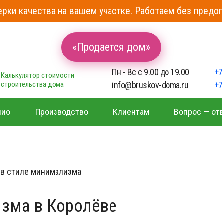
рки качества на вашем участке. Работаем без предоп
«Продается дом»
Пн - Вс с 9.00 до 19.00
+7
Калькулятор стоимости
строительства дома
info@bruskov-doma.ru
+7
лио
Производство
Клиентам
Вопрос — от
 в стиле минимализма
зма в Королёве