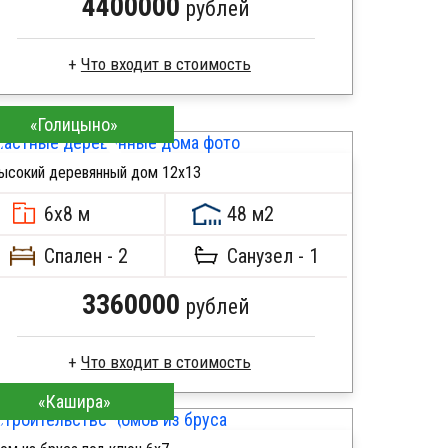
4400000
рублей
Брус естественной влажности
«Голицыно»
Стропила, балки 50х200 мм
Кровля металлочерепица
ысокий деревянный дом 12х13
Метизы, саморезы, гвозди
ПОДРОБНЕЕ
Сборка на березовые нагеля, джут
6х8 м
48 м2
Металлические сваи 108 диаметр
Спален - 2
Санузел - 1
3360000
рублей
«Кашира»
Профилированный брус
Стропила, балки 50х200 мм