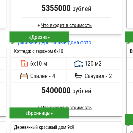
5355000
рублей
«Дрезна»
Брус камерной сушки
Стропила, балки 50х200 мм
Коттедж с гаражом 6х10
В
Кровля металлочерепица
ПОДРОБНЕЕ
Метизы, саморезы, гвозди
6х10 м
120 м2
Сборка на березовые нагеля, джут
Металлические сваи 108 диаметр
Спален - 4
Санузел - 2
5400000
рублей
«Бронницы»
Брус камерной сушки
Стропила, балки 50х200 мм
Деревянный красивый дом 9х9