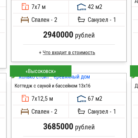
Д
Кровля металлочерепица
7х7 м
42 м2
Метизы, саморезы, гвозди
ПОДРОБНЕЕ
Сборка на березовые нагеля, джут
Спален - 2
Санузел - 1
Металлические сваи 108 диаметр
2940000
рублей
Профилированный брус
«Высоковск»
Стропила, балки 50х200 мм
Кровля металлочерепица
Коттедж с сауной и бассейном 13х16
Д
Метизы, саморезы, гвозди
ПОДРОБНЕЕ
Сборка на березовые нагеля, джут
7х12,5 м
67 м2
Металлические сваи 108 диаметр
Спален - 2
Санузел - 1
3685000
рублей