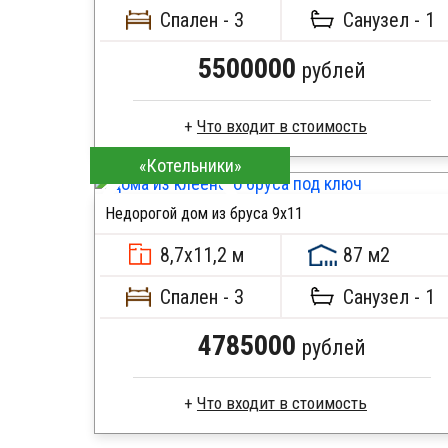
Металлические сваи 108 диаметр
Спален - 3
Санузел - 1
5500000
рублей
«Котельники»
Брус естественной влажности
Стропила, балки 50х200 мм
Недорогой дом из бруса 9х11
Кровля металлочерепица
ПОДРОБНЕЕ
Метизы, саморезы, гвозди
ПОДРОБНЕЕ
8,7х11,2 м
87 м2
Сборка на березовые нагеля, джут
Металлические сваи 108 диаметр
Спален - 3
Санузел - 1
4785000
рублей
Брус камерной сушки